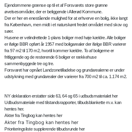
Ejendommene grænse op til et af Forsvarets store grønne
øvelsesområder, der er beliggende i Allerød Kommune.
Der er her en enestående mulighed for at erhverve en bolig, ikke langt
fra København, men midt i et naturskønt fredet området med skov og
søer.
Husene er velindrettede 1-plans boliger med høje kældre. Alle boliger
er ifølge BBR opført år 1957 med boligarealer der ifølge BBR varierer
fra 97 m2 til 170 m2, hvortil kommer kældre. To af boligerne er
fritliggende og de resterende 6 boliger er rækkehuse
sammenbyggede tre og tre.
Forsvaret har opnået Landzonetilladelse og grundarealerne er under
udstykning med grundarealer der varierer fra 700 m2 til ca. 1.174 m2.
NY deklaration erstatter side 63, 64 og 65 i udbudsmaterialet her
Udbudsmateriale med tilstandsrapporter, tilbudsblankette m.v. kan
hentes her.
Akter fra Tingbog kan hentes her
Akter fra Tingbog kan hentes her
Prioriteringsliste supplerende tilbudsrunde her