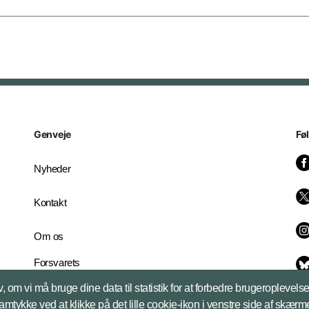
Genveje
Fø
Nyheder
Kontakt
Om os
Forsvarets
Whistleblowerordning
, om vi må bruge dine data til statistik for at forbedre brugeroplevel
English Edition
samtykke ved at klikke på det lille cookie-ikon i venstre side af skærm