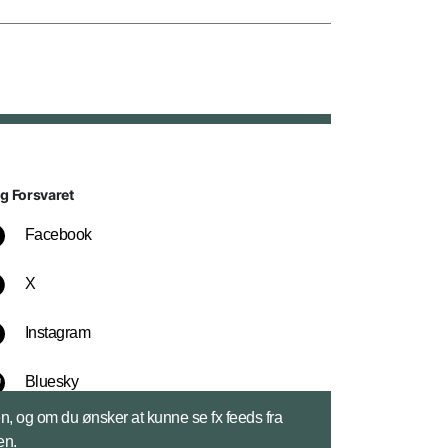
lg Forsvaret
Facebook
X
Instagram
Bluesky
sen, og om du ønsker at kunne se fx feeds fra
LinkedIn
en.