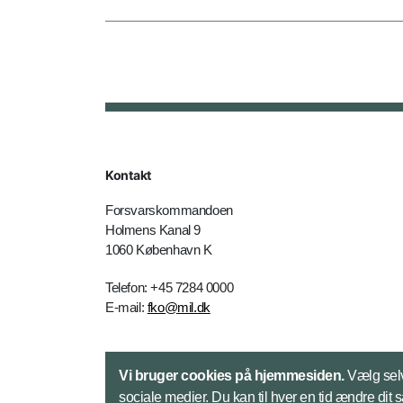
Kontakt
Forsvarskommandoen
Holmens Kanal 9
1060 København K
Telefon: +45 7284 0000
E-mail:
fko@mil.dk
Kontakt
Vi bruger cookies på hjemmesiden.
Vælg selv
sociale medier. Du kan til hver en tid ændre dit 