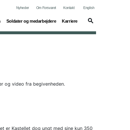
Nyheder
Om Forsvaret
Kontakt
English
(current)
(current)
n
Soldater og medarbejdere
Karriere
er og video fra begivenheden.
ntet er Kastellet dog ungt med sine kun 350