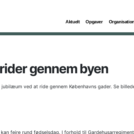
(current)
(current)
(current)
Aktuelt
Opgaver
Organisatio
r rider gennem byen
s jubilæum ved at ride gennem Københavns gader. Se billed
år kan fejre rund fødselsdag. I forhold til Gardehusarregime