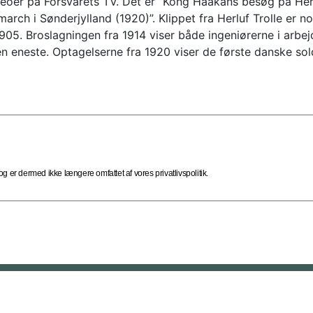
deoer på Forsvarets TV. Det er ”Kong Haakans besøg på Herlu
rch i Sønderjylland (1920)”. Klippet fra Herluf Trolle er no
905. Broslagningen fra 1914 viser både ingeniørerne i arbej
en eneste. Optagelserne fra 1920 viser de første danske sold
 er dermed ikke længere omfattet af vores privatlivspolitik.