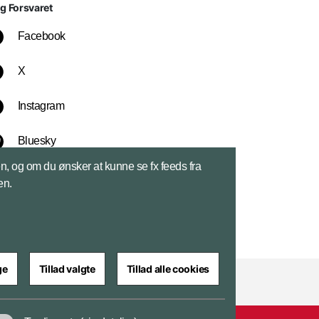
lg Forsvaret
Facebook
X
Instagram
Bluesky
sen, og om du ønsker at kunne se fx feeds fra
LinkedIn
en.
ge
Tillad valgte
Tillad alle cookies