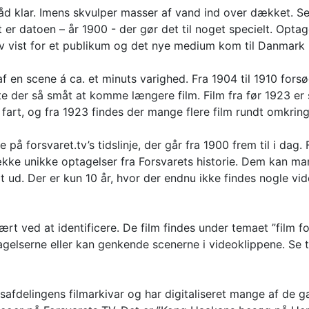
 klar. Imens skvulper masser af vand ind over dækket. Sel
r datoen – år 1900 - der gør det til noget specielt. Optag
ev vist for et publikum og det nye medium kom til Danmark i
 af en scene á ca. et minuts varighed. Fra 1904 til 1910 for
te der så småt at komme længere film. Film fra før 1923 er
art, og fra 1923 findes der mange flere film rundt omkring 
på forsvaret.tv’s tidslinje, der går fra 1900 frem til i dag
kke unikke optagelser fra Forsvarets historie. Dem kan man 
dt ud. Der er kun 10 år, hvor der endnu ikke findes nogle vid
ært ved at identificere. De film findes under temaet ”film f
elserne eller kan genkende scenerne i videoklippene. Se te
fdelingens filmarkivar og har digitaliseret mange af de ga