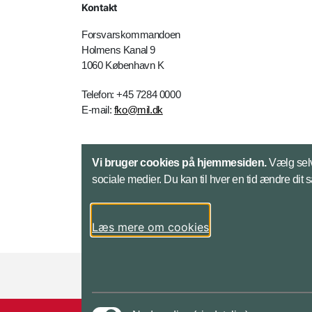
Kontakt
Forsvarskommandoen
Holmens Kanal 9
1060 København K
Telefon: +45 7284 0000
E-mail:
fko@mil.dk
Kontakt
Vi bruger cookies på hjemmesiden.
Vælg selv
sociale medier. Du kan til hver en tid ændre dit 
Læs mere om cookies
Styrelser og myndigheder under Forsvarsmini