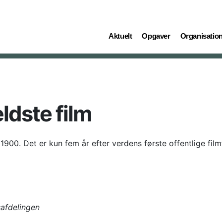
(current)
(current)
(current)
Aktuelt
Opgaver
Organisatio
ldste film
il 1900. Det er kun fem år efter verdens første offentlige fil
afdelingen