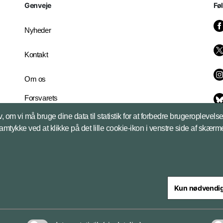
Genveje
Fø
Nyheder
Kontakt
Om os
Forsvarets
Whistleblowerordning
, om vi må bruge dine data til statistik for at forbedre brugeroplevel
English Edition
samtykke ved at klikke på det lille cookie-ikon i venstre side af skærm
Kun nødvendi
steriet