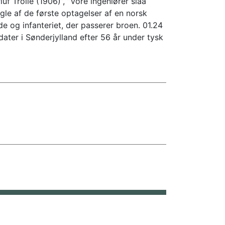
f Trolle (1906)”, ”Vore ingeniører slaa
gle af de første optagelser af en norsk
de og infanteriet, der passerer broen. 01.24
ater i Sønderjylland efter 56 år under tysk