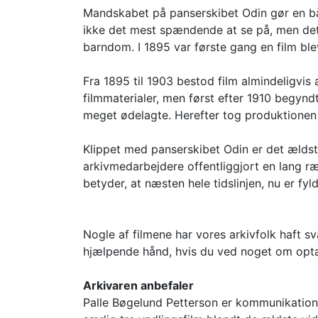
Mandskabet på panserskibet Odin gør en båd
ikke det mest spændende at se på, men det e
barndom. I 1895 var første gang en film bl
Fra 1895 til 1903 bestod film almindeligvis
filmmaterialer, men først efter 1910 begynd
meget ødelagte. Herefter tog produktionen f
Klippet med panserskibet Odin er det ældste 
arkivmedarbejdere offentliggjort en lang ræ
betyder, at næsten hele tidslinjen, nu er fyl
Nogle af filmene har vores arkivfolk haft sv
hjælpende hånd, hvis du ved noget om optag
Arkivaren anbefaler
Palle Bøgelund Petterson er kommunikationsa