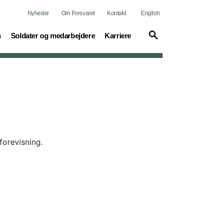
Nyheder
Om Forsvaret
Kontakt
English
(current)
(current)
n
Soldater og medarbejdere
Karriere
mforevisning.