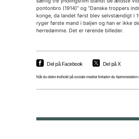
særlig tre yndlingsfilm blandt de ældste vi
pontonbro (1914)” og ”Danske troppers indma
konge, da landet først blev selvstændigt i 1
ryger første mand i baljen og han er ikke d
herredømme. Det er rørende billeder.
Del på Facebook
Del på X
Når du deler indhold på sociale medier forlader du hjemmesiden og