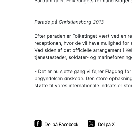
Bartram taler. Folketingets formand Mogen
Parade på Christiansborg 2013
Efter paraden er Folketinget vært ved en r
receptionen, hvor de vil have mulighed for
Ved siden af det officielle arrangement i 
tjenestesteder, soldater- og marineforenin
- Det er nu sjette gang vi fejrer Flagdag 
begyndelsen ønskede. Den store opbakning 
støtte til vores internationale indsats er s
Del på Facebook
Del på X