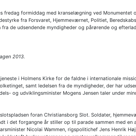
ledes fredag formiddag med kranselægning ved Monumentet o
adestyrke fra Forsvaret, Hjemmeværnet, Politiet, Beredskabs
en fra de udsendende myndigheder og pårørende og efterladt
dagen 2013.
eneste i Holmens Kirke for de faldne i internationale miss
ketinget, samt ledelsen fra de myndigheder, der har udsen
ndels- og udviklingsminister Mogens Jensen taler under mi
slotspladsen foran Christiansborg Slot. Soldater, hjemmevæ
ndt i det forgangne år stiller op til parade sammen med e
varsminister Nicolai Wammen, rigspolitichef Jens Henrik Hø