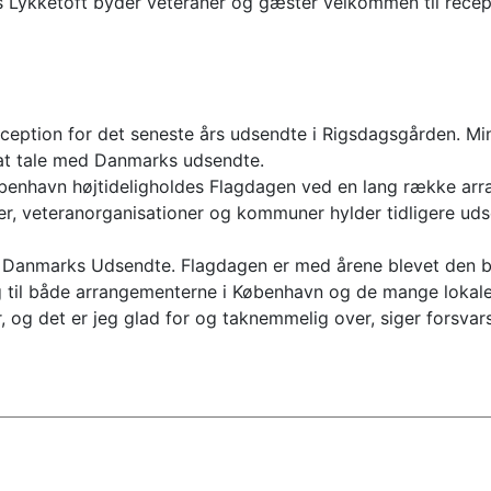
s Lykketoft byder veteraner og gæster velkommen til recep
eception for det seneste års udsendte i Rigsdagsgården. Mi
 at tale med Danmarks udsendte.
København højtideligholdes Flagdagen ved en lang række arr
ger, veteranorganisationer og kommuner hylder tidligere uds
for Danmarks Udsendte. Flagdagen er med årene blevet den b
til både arrangementerne i København og de mange lokale 
tor, og det er jeg glad for og taknemmelig over, siger forsva