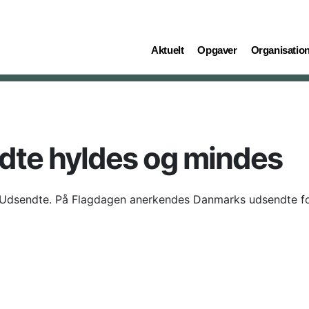
(current)
(current)
(current)
Aktuelt
Opgaver
Organisatio
te hyldes og mindes
Udsendte. På Flagdagen anerkendes Danmarks udsendte for