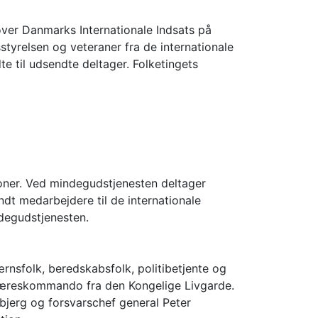
ver Danmarks Internationale Indsats på
styrelsen og veteraner fra de internationale
e til udsendte deltager. Folketingets
ioner. Ved mindegudstjenesten deltager
dt medarbejdere til de internationale
ndegudstjenesten.
rnsfolk, beredskabsfolk, politibetjente og
n æreskommando fra den Kongelige Livgarde.
jbjerg og forsvarschef general Peter