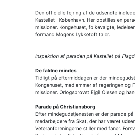
Den officielle fejring af de udsendte ind
Kastellet i København. Her opstilles en par
missioner. Kongehuset, folkevalgte, ledels
formand Mogens Lykketoft taler.
Inspektion af paraden på Kastellet på Flag
De faldne mindes
Tidligt på eftermiddagen er der mindegudstj
Kongehuset, medlemmer af regeringen og Fol
missioner. Orlogsprovst Ejgil Olesen og ha
Parade på Christiansborg
Efter mindegudstjenesten er der parade på 
medarbejdere fra Skat, der har været udse
Veteranforeningerne stiller med faner. Fors