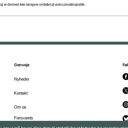
 er dermed ikke længere omfattet af vores privatlivspolitik.
Genveje
Fø
Nyheder
Kontakt
Om os
Forsvarets
Whistleblowerordning