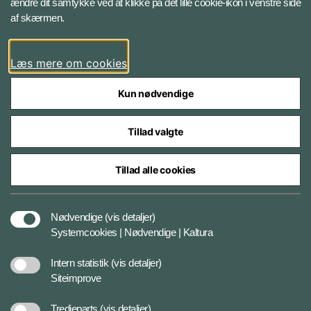
ændre dit samtykke ved at klikke på det lille cookie-ikon i venstre side
Bluesky
af skærmen.
LinkedIn
Læs mere om cookies
Kun nødvendige
Tillad valgte
Styrelser og myndigheder under Forsvarsministeriet
Tillad alle cookies
Databeskyttelse og ansvar
Nødvendige
(vis detaljer)
Systemcookies | Nødvendige | Kaltura
Cookiepolitik
Intern statistik
(vis detaljer)
Siteimprove
Tilgængelighedserklæring
Tredjeparts
(vis detaljer)