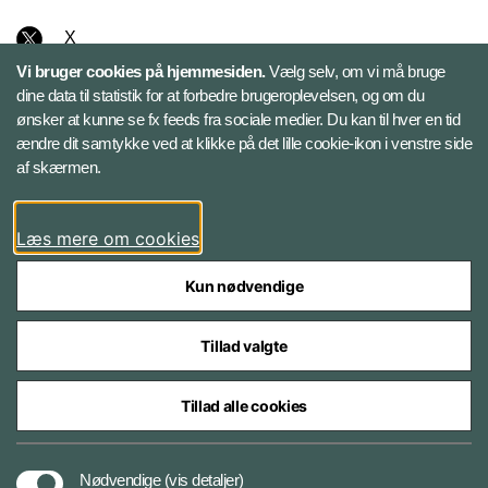
X
Vi bruger cookies på hjemmesiden.
Vælg selv, om vi må bruge
Instagram
dine data til statistik for at forbedre brugeroplevelsen, og om du
ønsker at kunne se fx feeds fra sociale medier. Du kan til hver en tid
ændre dit samtykke ved at klikke på det lille cookie-ikon i venstre side
Bluesky
af skærmen.
LinkedIn
Læs mere om cookies
Kun nødvendige
Tillad valgte
Styrelser og myndigheder under Forsvarsministeriet
Tillad alle cookies
Databeskyttelse og ansvar
Nødvendige
(vis detaljer)