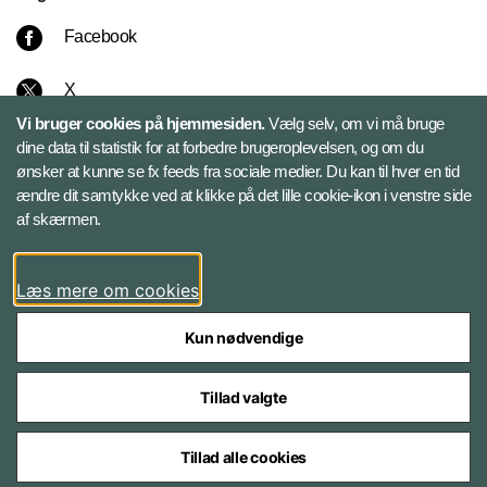
Facebook
X
Vi bruger cookies på hjemmesiden.
Vælg selv, om vi må bruge
Instagram
dine data til statistik for at forbedre brugeroplevelsen, og om du
ønsker at kunne se fx feeds fra sociale medier. Du kan til hver en tid
ændre dit samtykke ved at klikke på det lille cookie-ikon i venstre side
Bluesky
af skærmen.
LinkedIn
Læs mere om cookies
Kun nødvendige
Tillad valgte
Styrelser og myndigheder under Forsvarsministeriet
Tillad alle cookies