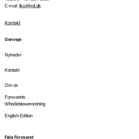
E-mail:
fko@mil.dk
Kontakt
Genveje
Nyheder
Kontakt
Om os
Forsvarets
Whistleblowerordning
English Edition
Følg Forsvaret