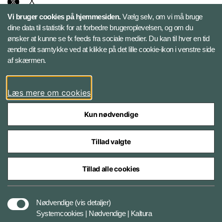
X
Vi bruger cookies på hjemmesiden.
Vælg selv, om vi må bruge
Instagram
dine data til statistik for at forbedre brugeroplevelsen, og om du
ønsker at kunne se fx feeds fra sociale medier. Du kan til hver en tid
ændre dit samtykke ved at klikke på det lille cookie-ikon i venstre side
Bluesky
af skærmen.
LinkedIn
Læs mere om cookies
Kun nødvendige
Tillad valgte
Styrelser og myndigheder under Forsvarsministeriet
Tillad alle cookies
Databeskyttelse og ansvar
Nødvendige
(vis detaljer)
Systemcookies | Nødvendige | Kaltura