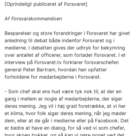
[Oprindeligt publiceret af Forsvaret]
Af Forsvarskommandoen
Besparelser og store forandringer i Forsvaret har givet
anledning til debat både indenfor Forsvaret og i
medierne. I debatten gives der udtryk for bekymring
over antallet af officerer, som forlader Forsvaret. I et
interview på Forsvaret.tv forklarer forsvarschefen
general Peter Bartram, hvordan han opfatter
forholdene for medarbejderne i Forsvaret.
- Som chef skal ens hud være tyk nok til, at der en
gang i mellem er nogle af medarbejderne, der siger
deres mening. Jeg vil i høj grad foretrække, at vi har
et klima, hvor folk siger deres mening, når jeg møder
dem, eller at de går i medierne eller på Facebook. Det
er bedre at have en dialog, for så ved vi som chefer,
hvor skoen trykker, og så kan vi gøre noget ved det,