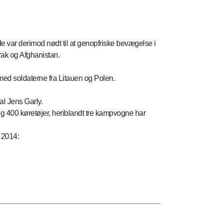
 var derimod nødt til at genopfriske bevægelse i
rak og Afghanistan.
ed soldaterne fra Litauen og Polen.
al Jens Garly.
 og 400 køretøjer, heriblandt tre kampvogne har
 2014: