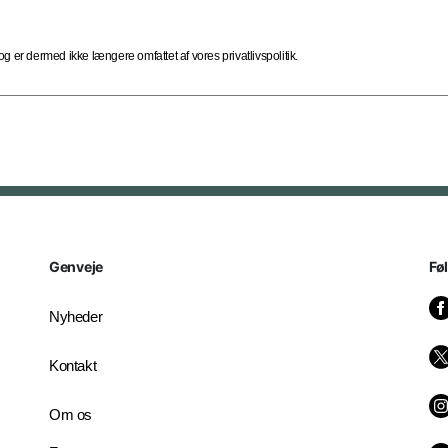
 er dermed ikke længere omfattet af vores privatlivspolitik.
Genveje
Fø
Nyheder
Kontakt
Om os