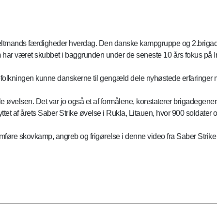
keltmands færdigheder hverdag. Den danske kampgruppe og 2.brigade
om har været skubbet i baggrunden under de seneste 10 års fokus på I
efolkningen kunne danskerne til gengæld dele nyhøstede erfaringer m
le øvelsen. Det var jo også et af formålene, konstaterer brigadegener
ttet af årets Saber Strike øvelse i Rukla, Litauen, hvor 900 soldater
føre skovkamp, angreb og frigørelse i denne video fra Saber Strike