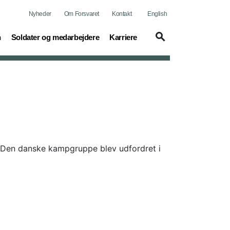
Nyheder
Om Forsvaret
Kontakt
English
(current)
(current)
n
Soldater og medarbejdere
Karriere
. Den danske kampgruppe blev udfordret i