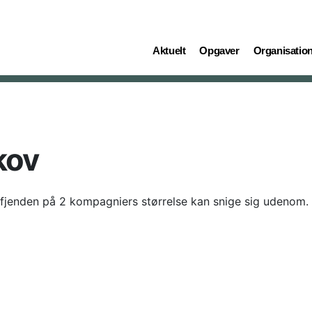
(current)
(current)
(current)
Aktuelt
Opgaver
Organisatio
kov
t fjenden på 2 kompagniers størrelse kan snige sig udenom