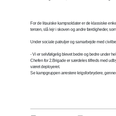
For de litauiske kampsoldater er de klassiske en
terræn, slå lejr i skoven og andre færdigheder, s
Under sociale patruljer og samarbejde med civilb
- Vi er selvfølgelig blevet bedre og bedre under he
Chefen for 2.Brigade er særdeles tilfreds med udby
været deployeret.
Se kampgruppen arrestere krigsforbrydere, gennem