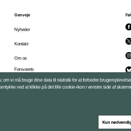
Genveje
Fø
Nyheder
Kontakt
Om os
Forsvarets
Whistleblowerordning
, om vi må bruge dine data til statistik for at forbedre brugeroplevel
English Edition
samtykke ved at klikke på det lille cookie-ikon i venstre side af skærm
Kun nødvendi
steriet