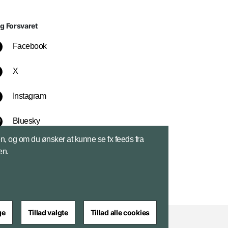
lg Forsvaret
Facebook
X
Instagram
Bluesky
sen, og om du ønsker at kunne se fx feeds fra
LinkedIn
en.
ge
Tillad valgte
Tillad alle cookies