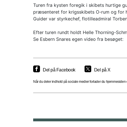
Turen fra kysten foregik i skibets hurtige g
præsenteret for krigsskibets O-rum og for 
Guider var styrkechef, flotilleadmiral To
Efter turen rundt holdt Helle Thorning-Schm
Se Esbern Snares egen video fra besøget:
Del på Facebook
Del på X
Når du deler indhold på sociale medier forlader du hjemmesiden og