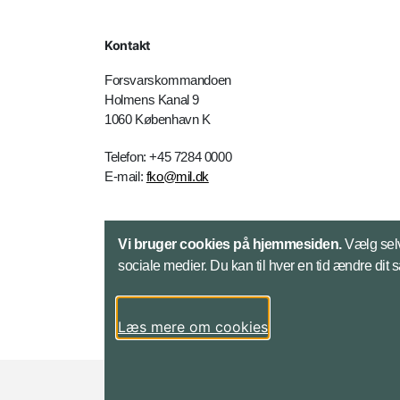
Kontakt
Forsvarskommandoen
Holmens Kanal 9
1060 København K
Telefon: +45 7284 0000
E-mail:
fko@mil.dk
Kontakt
Vi bruger cookies på hjemmesiden.
Vælg selv
sociale medier. Du kan til hver en tid ændre dit 
Læs mere om cookies
Styrelser og myndigheder under Forsvarsmini