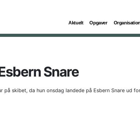
(current)
(current)
(current)
Aktuelt
Opgaver
Organisatio
 Esbern Snare
ur på skibet, da hun onsdag landede på Esbern Snare ud fo