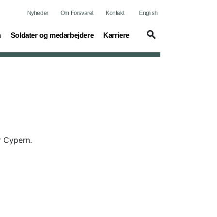
Nyheder
Om Forsvaret
Kontakt
English
(current)
(current)
n
Soldater og medarbejdere
Karriere
r Cypern.