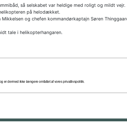
ummibåd, så selskabet var heldige med roligt og mildt vejr.
helikopteren på helodækket.
rben Mikkelsen og chefen kommandørkaptajn Søren Thinggaar
idt tale i helikopterhangaren.
 er dermed ikke længere omfattet af vores privatlivspolitik.