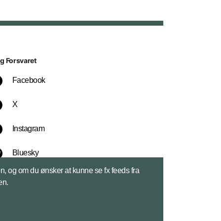
lg Forsvaret
Facebook
X
Instagram
Bluesky
sen, og om du ønsker at kunne se fx feeds fra
LinkedIn
en.