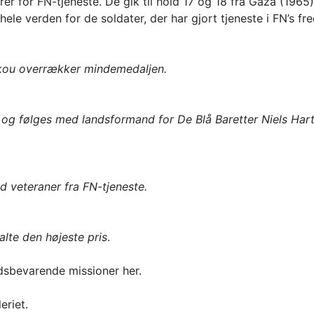
rer for FN-tjeneste. De gik til hold 17 og 18 fra Gaza (1965
ele verden for de soldater, der har gjort tjeneste i FN’s f
kou overrækker mindemedaljen.
 og følges med landsformand for De Blå Baretter Niels Ha
d veteraner fra FN-tjeneste.
lte den højeste pris
.
dsbevarende missioner her.
eriet.