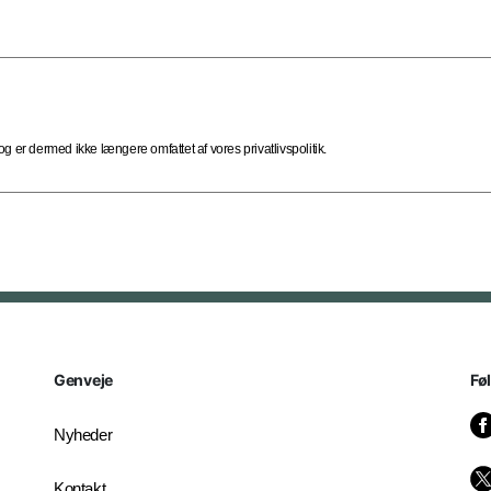
 er dermed ikke længere omfattet af vores privatlivspolitik.
Genveje
Fø
Nyheder
Kontakt