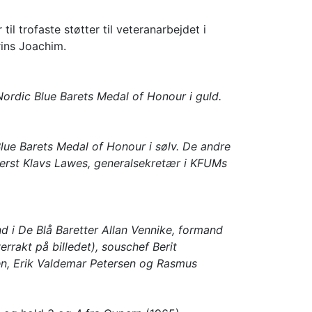
l trofaste støtter til veteranarbejdet i
rins Joachim.
ordic Blue Barets Medal of Honour i guld.
lue Barets Medal of Honour i sølv. De andre
berst Klavs Lawes, generalsekretær i KFUMs
d i De Blå Baretter Allan Vennike, formand
rrakt på billedet), souschef Berit
en, Erik Valdemar Petersen og Rasmus