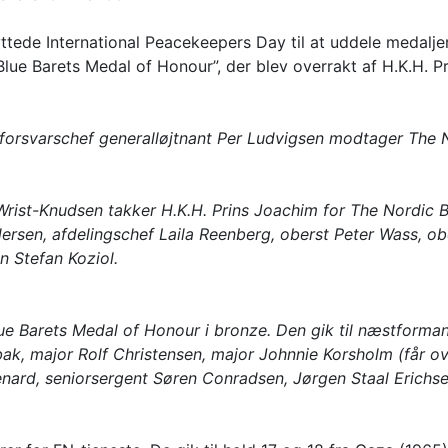
ede International Peacekeepers Day til at uddele medaljer ti
Blue Barets Medal of Honour”, der blev overrakt af H.K.H. P
forsvarschef generalløjtnant Per Ludvigsen modtager The N
rist-Knudsen takker H.K.H. Prins Joachim for The Nordic B
rsen, afdelingschef Laila Reenberg, oberst Peter Wass, o
n Stefan Koziol.
ue Barets Medal of Honour i bronze. Den gik til næstforman
k, major Rolf Christensen, major Johnnie Korsholm (får ove
ard, seniorsergent Søren Conradsen, Jørgen Staal Erichs