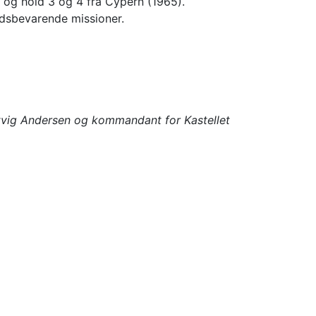
) og hold 3 og 4 fra Cypern (1965).
redsbevarende missioner.
rtvig Andersen og kommandant for Kastellet