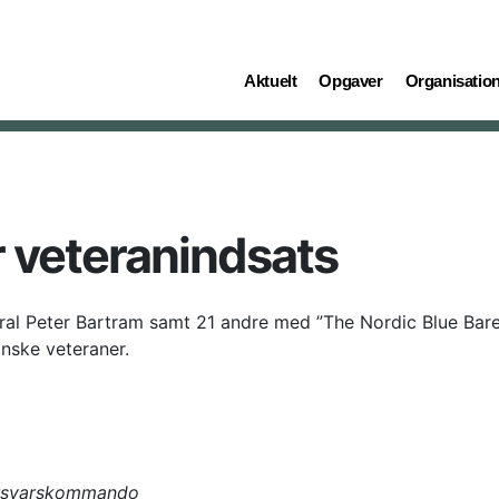
(current)
(current)
(current)
Aktuelt
Opgaver
Organisatio
 veteranindsats
ral Peter Bartram samt 21 andre med ”The Nordic Blue Bare
nske veteraner.
orsvarskommando