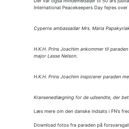
Der var også mindemedaljer til 50 års jubila
International Peacekeepers Day fejres over h
Cyperns ambassadør Mrs. Maria Papakyria
H.K.H. Prins Joachim ankommer til paraden
major Lasse Nelson.
H.K.H. Prins Joachim inspicerer paraden me
Kransenedlægning for de udsendte, der beta
Læs mere om den danske indsats i FN’s fre
Download fotos fra paraden på forsvarsgall