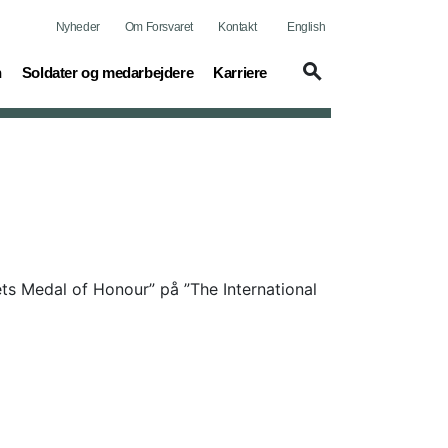
Nyheder
Om Forsvaret
Kontakt
English
(current)
(current)
n
Soldater og medarbejdere
Karriere
ts Medal of Honour” på ”The International