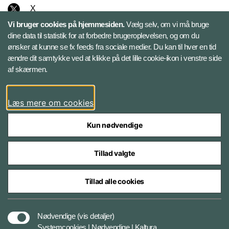
X
Vi bruger cookies på hjemmesiden.
Vælg selv, om vi må bruge
Instagram
dine data til statistik for at forbedre brugeroplevelsen, og om du
ønsker at kunne se fx feeds fra sociale medier. Du kan til hver en tid
ændre dit samtykke ved at klikke på det lille cookie-ikon i venstre side
Bluesky
af skærmen.
LinkedIn
Læs mere om cookies
Kun nødvendige
Tillad valgte
Styrelser og myndigheder under Forsvarsministeriet
Tillad alle cookies
Databeskyttelse og ansvar
Nødvendige
(vis detaljer)
Systemcookies | Nødvendige | Kaltura