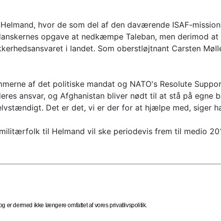
i Helmand, hvor de som del af den daværende ISAF-mission 
danskernes opgave at nedkæmpe Taleban, men derimod at t
erhedsansvaret i landet. Som oberstløjtnant Carsten Møller
rammerne af det politiske mandat og NATO's Resolute Support 
res ansvar, og Afghanistan bliver nødt til at stå på egne b
vstændigt. Det er det, vi er der for at hjælpe med, siger h
ilitærfolk til Helmand vil ske periodevis frem til medio 20
 er dermed ikke længere omfattet af vores privatlivspolitik.