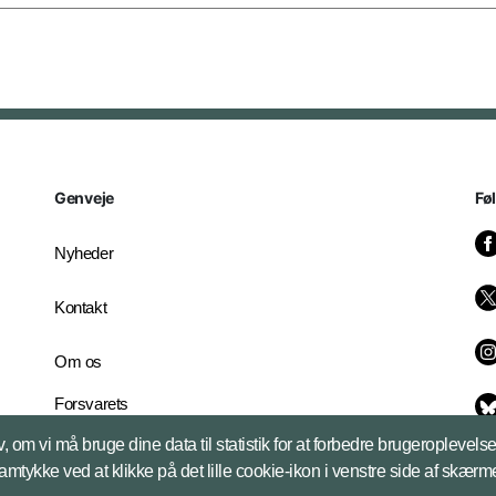
Genveje
Fø
Nyheder
Kontakt
Om os
Forsvarets
Whistleblowerordning
, om vi må bruge dine data til statistik for at forbedre brugeroplevel
English Edition
samtykke ved at klikke på det lille cookie-ikon i venstre side af skærm