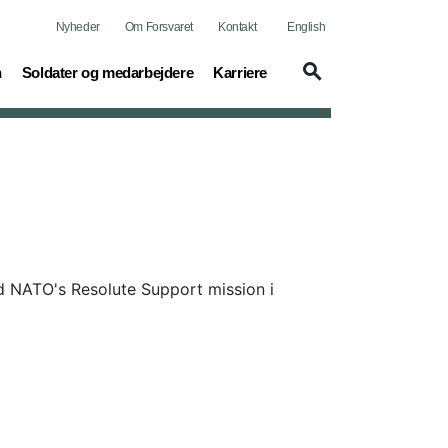
Nyheder
Om Forsvaret
Kontakt
English
(current)
(current)
n
Soldater og medarbejdere
Karriere
ed NATO's Resolute Support mission i