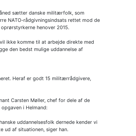
måned sætter danske militærfolk, som
tørre NATO-rådgivningsindsats rettet mod de
 oprørstyrkerne henover 2015.
vil ikke komme til at arbejde direkte med
ygge den bedst mulige uddannelse af
et. Heraf er godt 15 militærrådgivere,
nt Carsten Møller, chef for dele af de
se opgaven i Helmand:
fghanske uddannelsesfolk dernede kender vi
te ud af situationen, siger han.