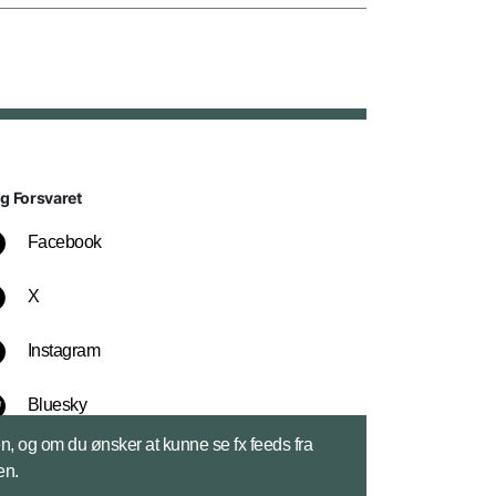
lg Forsvaret
Facebook
X
Instagram
Bluesky
sen, og om du ønsker at kunne se fx feeds fra
LinkedIn
en.