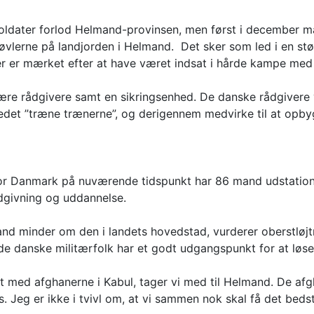
 soldater forlod Helmand-provinsen, men først i december 
støvlerne på landjorden i Helmand. Det sker som led i en s
er er mærket efter at have været indsat i hårde kampe med
tære rådgivere samt en sikringsenhed. De danske rådgivere 
tedet ”træne trænerne”, og derigennem medvirke til at opb
r Danmark på nuværende tidspunkt har 86 mand udstationer
dgivning og uddannelse.
 minder om den i landets hovedstad, vurderer oberstløjtna
t de danske militærfolk har et godt udgangspunkt for at lø
get med afghanerne i Kabul, tager vi med til Helmand. De a
l os. Jeg er ikke i tvivl om, at vi sammen nok skal få det beds