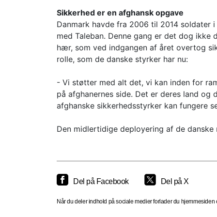
Sikkerhed er en afghansk opgave
Danmark havde fra 2006 til 2014 soldater 
med Taleban. Denne gang er det dog ikke 
hær, som ved indgangen af året overtog sikk
rolle, som de danske styrker har nu:
- Vi støtter med alt det, vi kan inden for 
på afghanernes side. Det er deres land og de
afghanske sikkerhedsstyrker kan fungere sel
Den midlertidige deployering af de danske m
Del på Facebook
Del på X
Når du deler indhold på sociale medier forlader du hjemmesiden og