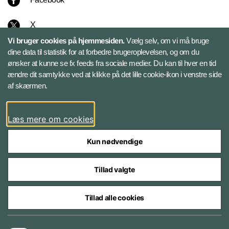
X
Vi bruger cookies på hjemmesiden.
Vælg selv, om vi må bruge
Instagram
dine data til statistik for at forbedre brugeroplevelsen, og om du
ønsker at kunne se fx feeds fra sociale medier. Du kan til hver en tid
ændre dit samtykke ved at klikke på det lille cookie-ikon i venstre side
Bluesky
af skærmen.
LinkedIn
Læs mere om cookies
Kun nødvendige
Tillad valgte
Styrelser og myndigheder under Forsvarsministeriet
Tillad alle cookies
Databeskyttelse og ansvar