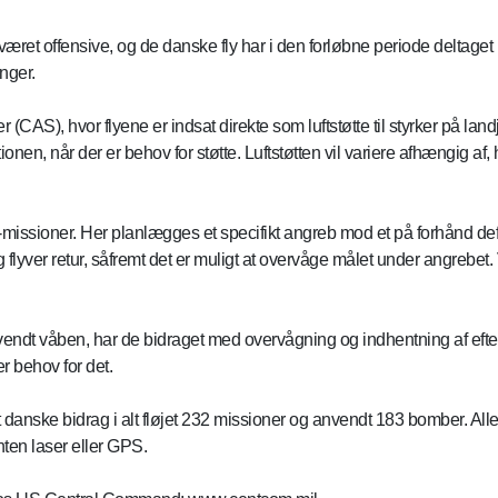
været offensive, og de danske fly har i den forløbne periode deltaget
nger.
 (CAS), hvor flyene er indsat direkte som luftstøtte til styrker på land
tionen, når der er behov for støtte. Luftstøtten vil variere afhængig a
-missioner. Her planlægges et specifikt angreb mod et på forhånd defi
 og flyver retur, såfremt det er muligt at overvåge målet under angreb
vendt våben, har de bidraget med overvågning og indhentning af eft
er behov for det.
 danske bidrag i alt fløjet 232 missioner og anvendt 183 bomber. Al
nten laser eller GPS.