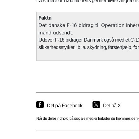
Læs mere om koalitionens gennemførte angreb 
Fakta
Det danske F-16 bidrag til Operation Inheren
mand udsendt.
Udover F-16 bidrager Danmark også med et C-130J
sikkerhedsstyrker i bl.a. skydning, førstehjælp, fø
Del på Facebook
Del på X
Når du deler indhold på sociale medier forlader du hjemmesiden og