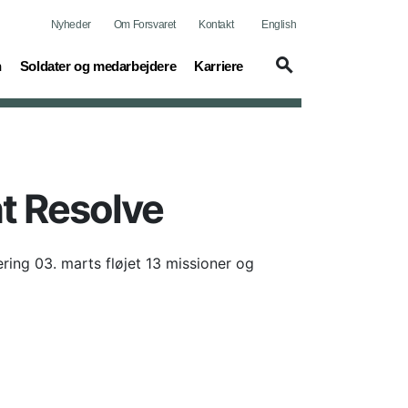
Nyheder
Om Forsvaret
Kontakt
English
(current)
(current)
n
Soldater og medarbejdere
Karriere
t Resolve
ring 03. marts fløjet 13 missioner og