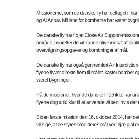
Missionerne, som de danske fly har deltaget i, har 
og Al Anbar. Målene for bomberne har været bygni
De danske fly har fløjet Close Air Support-missioner
område, hvorefter de vil kunne blive indsat af koali
overvågningsopgaver og bombninger af mål.
De danske fly har også gennemført Air Interdiction
flyene flyver direkte frem til målet, kaster bomber
været bygninger.
På de missioner, hvor de danske F-16 ikke har an
flyene dog altid klar til at anvende våben, hvis der 
Siden første mission den 16. oktober 2014, har det
vil sige, at de styres mod deres mål ved hjælp af e