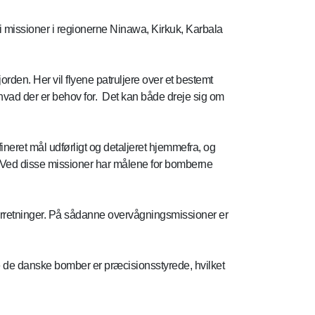
 i missioner i regionerne Ninawa, Kirkuk, Karbala
jorden. Her vil flyene patruljere over et bestemt
f, hvad der er behov for. Det kan både dreje sig om
neret mål udførligt og detaljeret hjemmefra, og
et. Ved disse missioner har målene for bomberne
erretninger. På sådanne overvågningsmissioner er
le de danske bomber er præcisionsstyrede, hvilket