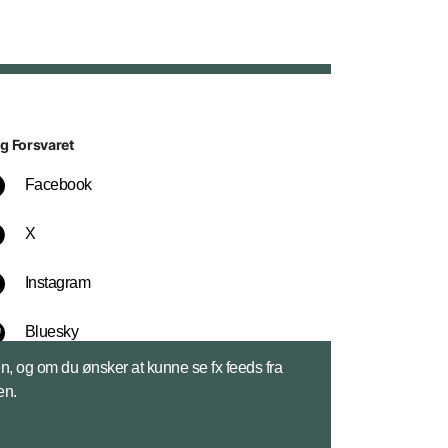
lg Forsvaret
Facebook
X
Instagram
Bluesky
sen, og om du ønsker at kunne se fx feeds fra
LinkedIn
en.