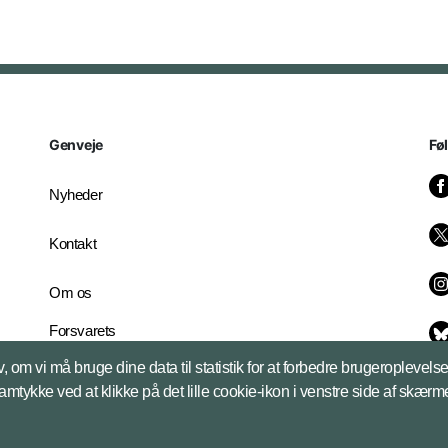
Genveje
Fø
Nyheder
Kontakt
Om os
Forsvarets
Whistleblowerordning
, om vi må bruge dine data til statistik for at forbedre brugeroplevel
English Edition
samtykke ved at klikke på det lille cookie-ikon i venstre side af skærm