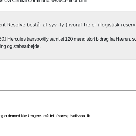
hos US Central Command: www.centcom.mil
t Resolve består af syv fly (hvoraf tre er i logistisk reser
 Hercules transportfly samt et 120 mand stort bidrag fra Hæren, s
ring og stabsarbejde.
 er dermed ikke længere omfattet af vores privatlivspolitik.