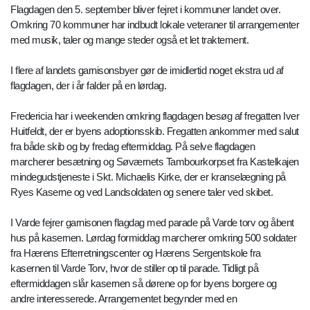
Flagdagen den 5. september bliver fejret i kommuner landet over.
Omkring 70 kommuner har indbudt lokale veteraner til arrangementer
med musik, taler og mange steder også et let traktement.
I flere af landets garnisonsbyer gør de imidlertid noget ekstra ud af
flagdagen, der i år falder på en lørdag.
Fredericia har i weekenden omkring flagdagen besøg af fregatten Iver
Huitfeldt, der er byens adoptionsskib. Fregatten ankommer med salut
fra både skib og by fredag eftermiddag. På selve flagdagen
marcherer besætning og Søværnets Tambourkorpset fra Kastelkajen
mindegudstjeneste i Skt. Michaelis Kirke, der er kranselægning på
Ryes Kaserne og ved Landsoldaten og senere taler ved skibet.
I Varde fejrer garnisonen flagdag med parade på Varde torv og åbent
hus på kasernen. Lørdag formiddag marcherer omkring 500 soldater
fra Hærens Efterretningscenter og Hærens Sergentskole fra
kasernen til Varde Torv, hvor de stiller op til parade. Tidligt på
eftermiddagen slår kasernen så dørene op for byens borgere og
andre interesserede. Arrangementet begynder med en