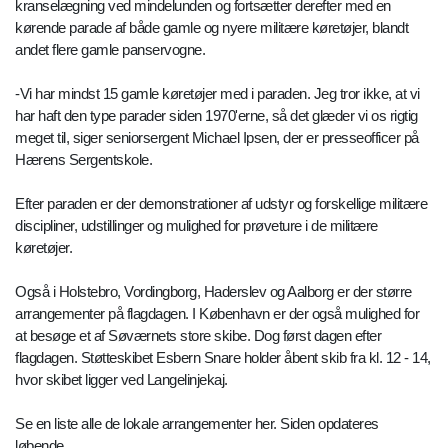
kranselægning ved mindelunden og fortsætter derefter med en
kørende parade af både gamle og nyere militære køretøjer, blandt
andet flere gamle panservogne.
-Vi har mindst 15 gamle køretøjer med i paraden. Jeg tror ikke, at vi
har haft den type parader siden 1970'erne, så det glæder vi os rigtig
meget til, siger seniorsergent Michael Ipsen, der er presseofficer på
Hærens Sergentskole.
Efter paraden er der demonstrationer af udstyr og forskellige militære
discipliner, udstillinger og mulighed for prøveture i de militære
køretøjer.
Også i Holstebro, Vordingborg, Haderslev og Aalborg er der større
arrangementer på flagdagen. I København er der også mulighed for
at besøge et af Søværnets store skibe. Dog først dagen efter
flagdagen. Støtteskibet Esbern Snare holder åbent skib fra kl. 12 - 14,
hvor skibet ligger ved Langelinjekaj.
Se en liste alle de lokale arrangementer her. Siden opdateres
løbende.