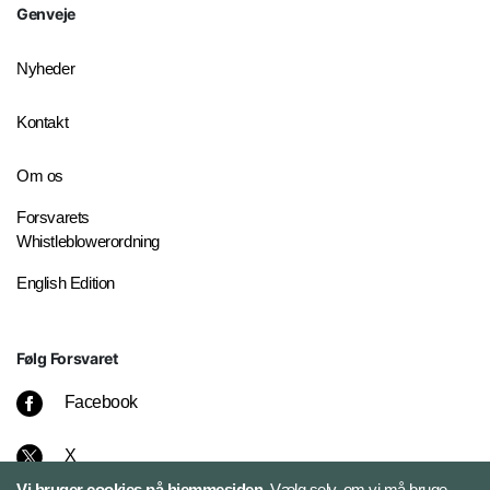
Genveje
Nyheder
Kontakt
Om os
Forsvarets
Whistleblowerordning
English Edition
Følg Forsvaret
Facebook
X
Vi bruger cookies på hjemmesiden.
Vælg selv, om vi må bruge