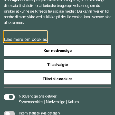
Instagram
dine data til statistik for at forbedre brugeroplevelsen, og om du
ønsker at kunne se fx feeds fra sociale medier. Du kan til hver en tid
ændre dit samtykke ved at klikke på det lille cookie-ikon i venstre side
Bluesky
af skærmen.
LinkedIn
Læs mere om cookies
Kun nødvendige
Tillad valgte
Styrelser og myndigheder under Forsvarsministeriet
Tillad alle cookies
Databeskyttelse og ansvar
Nødvendige
(vis detaljer)
Systemcookies | Nødvendige | Kaltura
Cookiepolitik
Intern statistik
(vis detaljer)