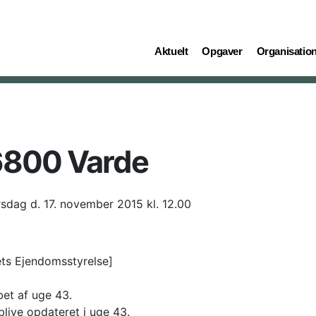
(current)
(current)
(current)
Aktuelt
Opgaver
Organisatio
 6800 Varde
irsdag d. 17. november 2015 kl. 12.00
iets Ejendomsstyrelse]
bet af uge 43.
blive opdateret i uge 43.