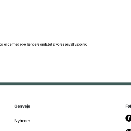
 er dermed ikke længere omfattet af vores privatlivspolitik.
Genveje
Fø
Nyheder