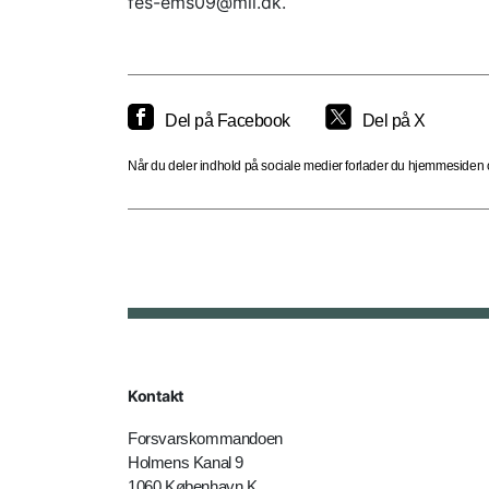
fes-ems09@mil.dk.
Del på Facebook
Del på X
Når du deler indhold på sociale medier forlader du hjemmesiden og
Kontakt
Forsvarskommandoen
Holmens Kanal 9
1060 København K