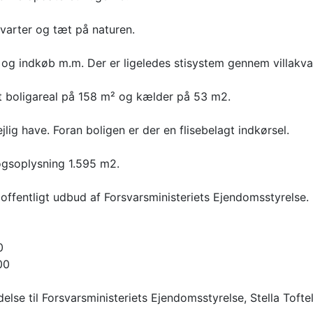
kvarter og tæt på naturen.
le og indkøb m.m. Der er ligeledes stisystem gennem villakva
t boligareal på 158 m² og kælder på 53 m2.
lig have. Foran boligen er der en flisebelagt indkørsel.
ogsoplysning 1.595 m2.
offentligt udbud af Forsvarsministeriets Ejendomsstyrelse.
0
00
else til Forsvarsministeriets Ejendomsstyrelse, Stella Toftel