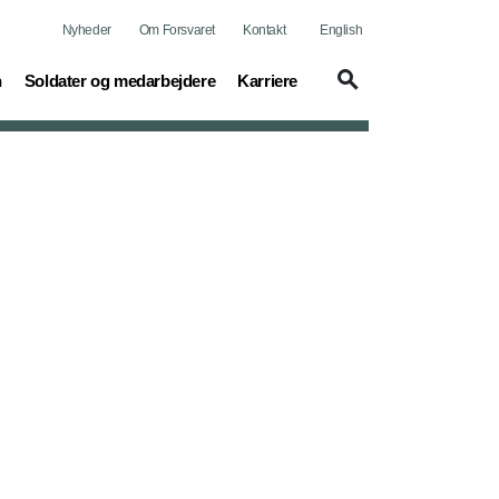
Nyheder
Om Forsvaret
Kontakt
English
(current)
(current)
n
Soldater og medarbejdere
Karriere