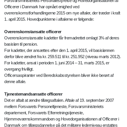
Forsvarsministeriets Personalestyrelse og Hovedorganisationen af
Officerer i Danmark har opnået enighed ved
overenskomstforhandlingerne 2015 om nye aftaler, der træder i kraft
1. april 2015. Hovedpunkterne i aftalerne er følgende:
Overenskomstansatte officerer
Overenskomstansatte kadetter får fremadrettet omlagt 3% af deres
basisløn til pension.
For kadetter, der ansættes efter den 1. april 2015, vil basislønnen
derfor blive ændret fra kr. 259.511 til kr. 251.952 (niveau marts 2012).
For kadetter, ansat i perioden 1. juni 2014 – 31. marts 2015, er
overgang frivilligt.
Officersaspiranter ved Beredskabsstyrelsen bliver ikke berørt af
denne aftale.
Tjenestemandsansatte officerer
Det er aftalt at ændre tillægsaftalen. Aftale af 19. september 2007
mellem Forsvarets Personeltjeneste, Forsvarsministeriets
departement, Forsvarets Efterretningstjeneste,
Hjemmeværnskommandoen og Hovedorganisationen af Officerer i
Danmark om tillægsdannelse på det militære lederniveau erstattes