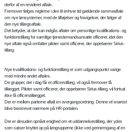
derfor af en revideret aftale.
Fremover følges reglerne i den til enhver tid gældende rammeaftale
om nye lønsystemer, med de tilføjelser og fravigelser, der følger af
den nye tillægsaftale.
Det betyder, at der kan indgås aftaler om personlige kvalifikations- og
funktionstillæg for samtlige tjenestemandsansatte officerer, idet den
nye aftale også omfatter piloter samt officerer, der oppebærer Sirius-
tillæg.
Nye kvalifikations- og funktionstillæg er som udgangspunkt varige
med mindre andet aftales.
De grupper, der i dag får et officerstillæg, vil også fremover få
tillægget. Piloter samt officerer, der oppebærer Sirius-tillæg, vil fortsat
ikke få officerstillægget.
Der er mellem parterne aftalt en overgangsordning. Denne vil snarest
blive beskrevet nærmere på HR-portalen.
Der er desuden opnået enighed om et uddannelsestillæg, der ydes
som satser knyttet op på løngrupperne (ikke ved gennemgang af en