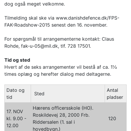
dog også meget velkomne.
Tilmelding skal ske via www.danishdefence.dk/FPS-
FAK-Roadshow-2015 senest den 16. november.
For spørgsmål til arrangementerne kontakt: Claus
Rohde, fak-u-05@mil.dk, tlf. 728 17501.
Tid og sted
Hvert af de seks arrangementer vil bestå af ca. 1½
times oplæg og herefter dialog med deltagerne.
Dato og
Antal
Sted
tid
pladser
Hærens officersskole (HO).
17. NOV
Roskildevej 28, 2000 Frb.
kl. 9.00 -
120
Riddersalen (1. sal i
12.00
hovedbygn.)