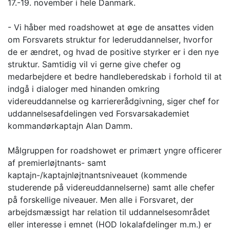
17.-19. november i hele Danmark.
- Vi håber med roadshowet at øge de ansattes viden
om Forsvarets struktur for lederuddannelser, hvorfor
de er ændret, og hvad de positive styrker er i den nye
struktur. Samtidig vil vi gerne give chefer og
medarbejdere et bedre handleberedskab i forhold til at
indgå i dialoger med hinanden omkring
videreuddannelse og karriererådgivning, siger chef for
uddannelsesafdelingen ved Forsvarsakademiet
kommandørkaptajn Alan Damm.
Målgruppen for roadshowet er primært yngre officerer
af premierløjtnants- samt
kaptajn-/kaptajnløjtnantsniveauet (kommende
studerende på videreuddannelserne) samt alle chefer
på forskellige niveauer. Men alle i Forsvaret, der
arbejdsmæssigt har relation til uddannelsesområdet
eller interesse i emnet (HOD lokalafdelinger m.m.) er