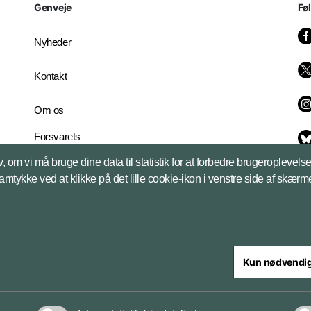
Genveje
Fø
Nyheder
Kontakt
Om os
Forsvarets
Whistleblowerordning
, om vi må bruge dine data til statistik for at forbedre brugeroplevel
English Edition
samtykke ved at klikke på det lille cookie-ikon i venstre side af skærm
Kun nødvendi
steriet