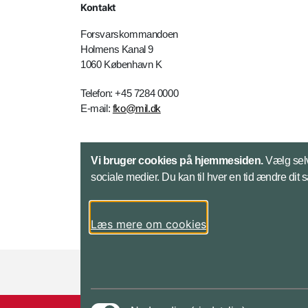
Kontakt
Forsvarskommandoen
Holmens Kanal 9
1060 København K
Telefon: +45 7284 0000
E-mail:
fko@mil.dk
Kontakt
Vi bruger cookies på hjemmesiden.
Vælg selv
sociale medier. Du kan til hver en tid ændre dit 
Læs mere om cookies
Styrelser og myndigheder under Forsvarsmini