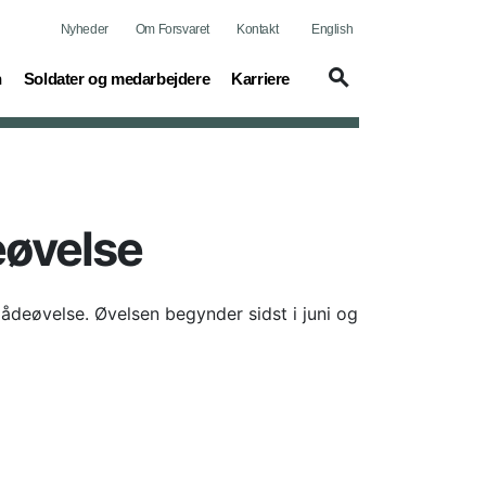
Nyheder
Om Forsvaret
Kontakt
English
(current)
(current)
n
Soldater og medarbejdere
Karriere
eøvelse
lådeøvelse. Øvelsen begynder sidst i juni og