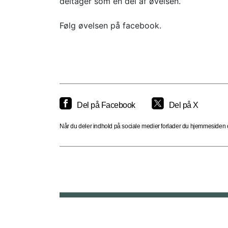
deltager som en del af øvelsen.
Følg øvelsen på facebook.
Del på Facebook
Del på X
Når du deler indhold på sociale medier forlader du hjemmesiden og