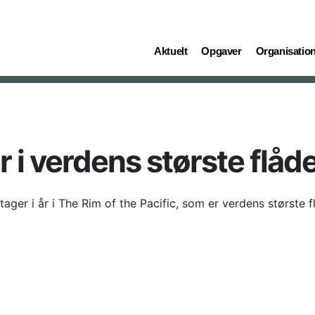
(current)
(current)
(current)
Aktuelt
Opgaver
Organisatio
 i verdens største flåd
ger i år i The Rim of the Pacific, som er verdens største f