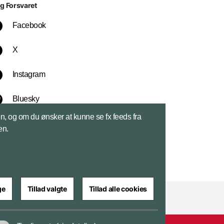
lg Forsvaret
Facebook
X
Instagram
Bluesky
sen, og om du ønsker at kunne se fx feeds fra
LinkedIn
en.
ge
Tillad valgte
Tillad alle cookies