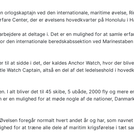
n orlogskaptajn ved den internationale, maritime øvelse, Ri
Warfare Center, der er øvelsens hovedkvarter på Honolulu i H
arbejdere at deltage i. Det er en mulighed for at samle erf
or den internationale beredskabssektion ved Marinestaben i
il at sidde i det, der kaldes Anchor Watch, hvor der bliv
 Watch Captain, altså en del af det ledelseshold i hovedkva
en. I alt bliver det til 45 skibe, 5 ubåde, 2000 fly og mere
 er en mulighed for at møde nogle af de nationer, Danmark 
. Øvelsen foregår normalt hvert andet år og har, som navne
ghed for at træne alle dele af maritim krigsførelse i tæt 