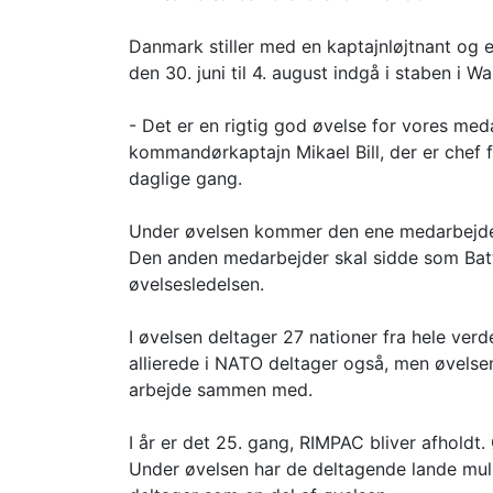
Danmark stiller med en kaptajnløjtnant og e
den 30. juni til 4. august indgå i staben i 
- Det er en rigtig god øvelse for vores med
kommandørkaptajn Mikael Bill, der er chef f
daglige gang.
Under øvelsen kommer den ene medarbejder t
Den anden medarbejder skal sidde som Battle
øvelsesledelsen.
I øvelsen deltager 27 nationer fra hele verd
allierede i NATO deltager også, men øvelsen
arbejde sammen med.
I år er det 25. gang, RIMPAC bliver afholdt
Under øvelsen har de deltagende lande muli