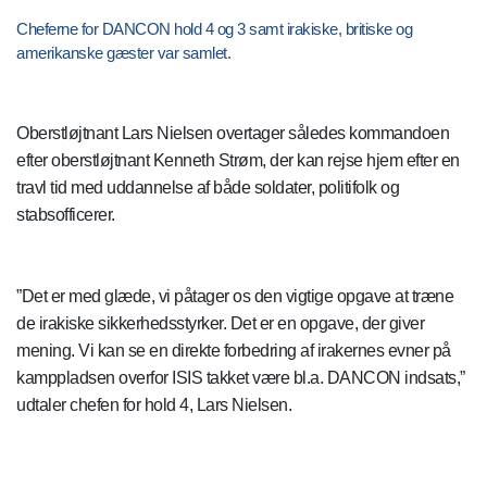
Cheferne for DANCON hold 4 og 3 samt irakiske, britiske og
amerikanske gæster var samlet.
Oberstløjtnant Lars Nielsen overtager således kommandoen
efter oberstløjtnant Kenneth Strøm, der kan rejse hjem efter en
travl tid med uddannelse af både soldater, politifolk og
stabsofficerer.
”Det er med glæde, vi påtager os den vigtige opgave at træne
de irakiske sikkerhedsstyrker. Det er en opgave, der giver
mening. Vi kan se en direkte forbedring af irakernes evner på
kamppladsen overfor ISIS takket være bl.a. DANCON indsats,”
udtaler chefen for hold 4, Lars Nielsen.