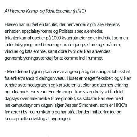
Af Hærens Kamp- og Ildstøttecenter (HKIC)
Hæren har nu fået en facilitet, der henvender sig til alle Hærens
enheder, specialstyrkerne og Politiets specialenheder.
Infanterikamphuset er på 1000 kvadratmeter og er indrettet som en
industribygning med brede og smalle gange, store og små rum,
vinduer og loftslemme, samt døre hvor der kan anvendes
gennembrydningsværktøj for at komme ind i rummet.
- Med denne bygning kan vi øve angreb på og rensning af fabrikshal,
fra enkeltmands til delingsniveau. Huset er meget fleksibelt, og vi kan
ændre sværhedsgraden og karakteren alt efter soldaternes erfaring
og uddannelsesniveau. For eksempel kan vi ændre lyset fra fuldt
dagslys over halvmørke til bælgmørkt, så soldater kan øve med
natkampudstyr om dagen, siger Jesper Simonsen, som er HKIC’s
faglærer i by- og rumkamp og har stået for den militærfaglige og
konceptuelle udvikling af bygningen.