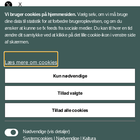
X
Vi bruger cookies på hjemmesiden.
Vælg selv, om vi må bruge
Instagram
dine data til statistik for at forbedre brugeroplevelsen, og om du
ønsker at kunne se fx feeds fra sociale medier. Du kan til hver en tid
ændre dit samtykke ved at klikke på det lille cookie-ikon i venstre side
Bluesky
af skærmen.
LinkedIn
Læs mere om cookies
Kun nødvendige
Tillad valgte
Styrelser og myndigheder under Forsvarsministeriet
Tillad alle cookies
Databeskyttelse og ansvar
Nødvendige
(vis detaljer)
Systemcookies | Nødvendige | Kaltura