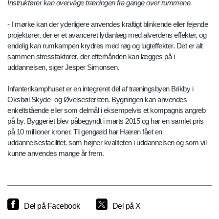
Instruktører kan overvåge træningen fra gange over rummene.
- I mørke kan der yderligere anvendes kraftigt blinkende eller fejende
projektører, der er et avanceret lydanlæg med alverdens effekter, og
endelig kan rumkampen krydres med røg og lugteffekter. Det er alt
sammen stressfaktorer, der efterhånden kan lægges på i
uddannelsen, siger Jesper Simonsen.
Infanterikamphuset er en integreret del af træningsbyen Brikby i
Oksbøl Skyde- og Øvelsesterræn. Bygningen kan anvendes
enkeltstående eller som delmål i eksempelvis et kompagnis angreb
på by. Byggeriet blev påbegyndt i marts 2015 og har en samlet pris
på 10 millioner kroner. Til gengæld har Hæren fået en
uddannelsesfacilitet, som højner kvaliteten i uddannelsen og som vil
kunne anvendes mange år frem.
Del på Facebook
Del på X