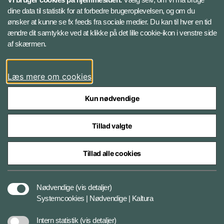
Instagram
dine data til statistik for at forbedre brugeroplevelsen, og om du
ønsker at kunne se fx feeds fra sociale medier. Du kan til hver en tid
ændre dit samtykke ved at klikke på det lille cookie-ikon i venstre side
Bluesky
af skærmen.
LinkedIn
Læs mere om cookies
Kun nødvendige
Tillad valgte
Styrelser og myndigheder under Forsvarsministeriet
Tillad alle cookies
Databeskyttelse og ansvar
Nødvendige
(vis detaljer)
Systemcookies | Nødvendige | Kaltura
Cookiepolitik
Intern statistik
(vis detaljer)