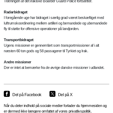
Træningen af det irakiske Boarder Guard Police fortsætter.
Radarbidraget
I foregående uge har bidraget i særlig grad været beskæftiget med
luftrumskoordinering mellem artilleri og bemandede og ubemandede
fly til støtte for offensive operationer på landjorden.
Transportbidraget
Ugens missioner er gennemført som transportmissioner af i alt
næsten 60 ton gods og 58 passagerer til Tyrkiet og Irak.
Andre missioner
Der er intet at bemærke fra de øvrige danske missioner i udlandet.
Del på Facebook
Del på X
Når du deler indhold på sociale medier forlader du hjemmesiden og
er dermed ikke længere omfattet af vores privatlivspolitik.