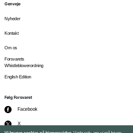
Genveje
Nyheder
Kontakt
Om os
Forsvarets
Whistleblowerordning
English Edition
Følg Forsvaret
Facebook
X
Vi bruger cookies på hjemmesiden.
Vælg selv, om vi må bruge