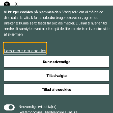
X
Vi bruger cookies på hjemmesiden.
Vælg selv, om vi må bruge
Instagram
dine data til statistik for at forbedre brugeroplevelsen, og om du
ønsker at kunne se fx feeds fra sociale medier. Du kan til hver en tid
ændre dit samtykke ved at klikke på det lille cookie-ikon i venstre side
Bluesky
af skærmen.
LinkedIn
Læs mere om cookies
Kun nødvendige
Tillad valgte
Styrelser og myndigheder under Forsvarsministeriet
Tillad alle cookies
Databeskyttelse og ansvar
Nødvendige
(vis detaljer)
Systemcookies | Nødvendige | Kaltura