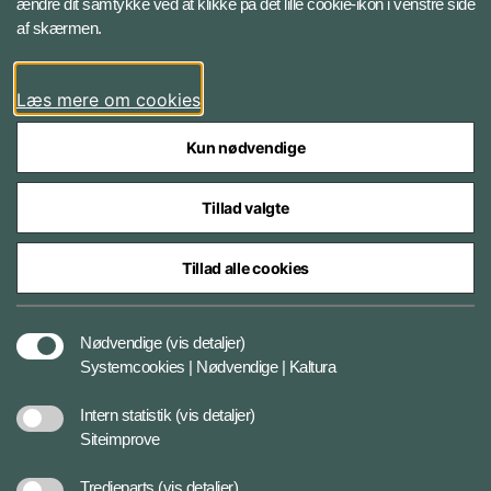
ændre dit samtykke ved at klikke på det lille cookie-ikon i venstre side
Bluesky
af skærmen.
LinkedIn
Læs mere om cookies
Kun nødvendige
Tillad valgte
Styrelser og myndigheder under Forsvarsministeriet
Tillad alle cookies
Databeskyttelse og ansvar
Nødvendige
(vis detaljer)
Systemcookies | Nødvendige | Kaltura
Cookiepolitik
Intern statistik
(vis detaljer)
Siteimprove
Tilgængelighedserklæring
Tredjeparts
(vis detaljer)