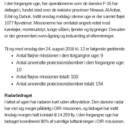
I den forgangne uge, har operationerne som de danske F-16 har
deltaget i, fundet sted over de irakiske provinser Ninawa, Al Anbar,
Erbil og Dahuk. Indtil onsdag middag i denne uge er der samlet fløjet
1077 flyvetimer. Missionerne har omfattet angreb rettet mod
køretøjer, mortérudstyr, tunge våben, fjender og bygninger. Desuden
er der gennemført overvågning og indsamling af efterretninger.
Til og med onsdag den 24. august 2016 kl. 12 er følgende gældende:
Antal fløjne missioner i den forgangne uge: 9
Antal anvendte præcisionsbomber i den forgangne uge:
10
Antal fløjne missioner totalt: 100
Antal anvendte præcisionsbomber totalt: 154
Radarbidraget
I løbet af ugen har radaren kørt uden afbrydelser. Den danske radar
har vist sig meget pålidelig i OIR missionen, og bidraget har indtil
tirsdag morgen haft kontakt til 14.259 fly. I den forgangne uge har
bidraget koordineret 80% af samtlige lufttankninger i OIR missionen.