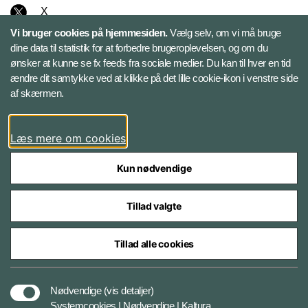
X
Vi bruger cookies på hjemmesiden.
Vælg selv, om vi må bruge
Instagram
dine data til statistik for at forbedre brugeroplevelsen, og om du
ønsker at kunne se fx feeds fra sociale medier. Du kan til hver en tid
ændre dit samtykke ved at klikke på det lille cookie-ikon i venstre side
Bluesky
af skærmen.
LinkedIn
Læs mere om cookies
Kun nødvendige
Tillad valgte
Styrelser og myndigheder under Forsvarsministeriet
Tillad alle cookies
Databeskyttelse og ansvar
Nødvendige
(vis detaljer)
Systemcookies | Nødvendige | Kaltura