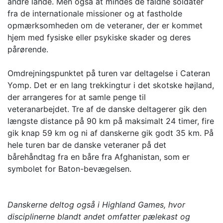
andre lande. Men også at mindes de faldne soldater
fra de internationale missioner og at fastholde
opmærksomheden om de veteraner, der er kommet
hjem med fysiske eller psykiske skader og deres
pårørende.
Omdrejningspunktet på turen var deltagelse i Cateran
Yomp. Det er en lang trekkingtur i det skotske højland,
der arrangeres for at samle penge til
veteranarbejdet. Tre af de danske deltagerer gik den
længste distance på 90 km på maksimalt 24 timer, fire
gik knap 59 km og ni af danskerne gik godt 35 km. På
hele turen bar de danske veteraner på det
bårehåndtag fra en båre fra Afghanistan, som er
symbolet for Baton-bevægelsen.
Danskerne deltog også i Highland Games, hvor
disciplinerne blandt andet omfatter pælekast og