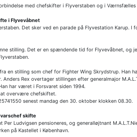
forbindelse med chefskifter i Flyverstaben og i Værnsfæll
fte i Flyvevåbnet
rstaben. Det sker ved en parade på Flyvestation Karup. I 
nne stilling. Det er en spændende tid for Flyvevåbnet, og j
Flyverstaben.
a en stilling som chef for Fighter Wing Skrydstrup. Han ha
Anders Rex overtager stillingen efter generalmajor M.A.L.T
 Han har været i Forsvaret siden 1994.
 at overvære chefskiftet.
 25741550 senest mandag den 30. oktober klokken 08.30.
varschef skifte
t Per Ludvigsen pensioneres, og generalløjtnant M.A.L.T.Ni
rken på Kastellet i København.