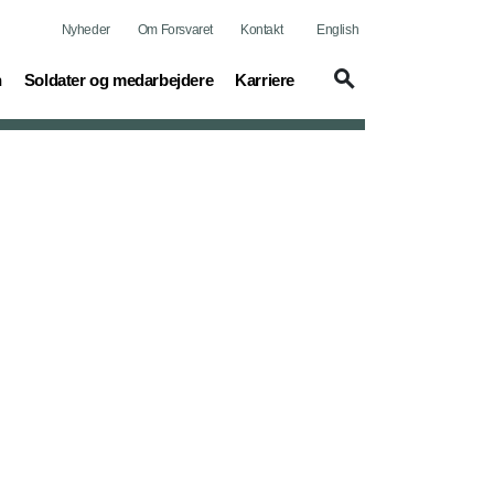
Nyheder
Om Forsvaret
Kontakt
English
(current)
(current)
n
Soldater og medarbejdere
Karriere