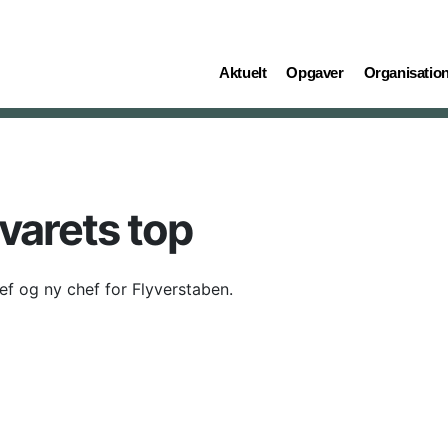
(current)
(current)
(current)
Aktuelt
Opgaver
Organisatio
svarets top
ef og ny chef for Flyverstaben.