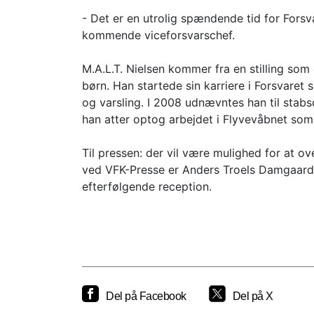
- Det er en utrolig spændende tid for Forsva
kommende viceforsvarschef.
M.A.L.T. Nielsen kommer fra en stilling som 
børn. Han startede sin karriere i Forsvaret 
og varsling. I 2008 udnævntes han til stabs
han atter optog arbejdet i Flyvevåbnet som
Til pressen: der vil være mulighed for at o
ved VFK-Presse er Anders Troels Damgaard, 
efterfølgende reception.
Del på Facebook
Del på X