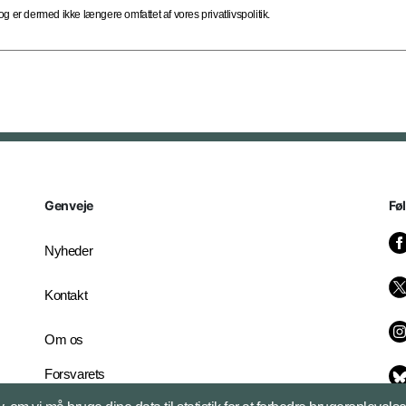
 er dermed ikke længere omfattet af vores privatlivspolitik.
Genveje
Fø
Nyheder
Kontakt
Om os
Forsvarets
Whistleblowerordning