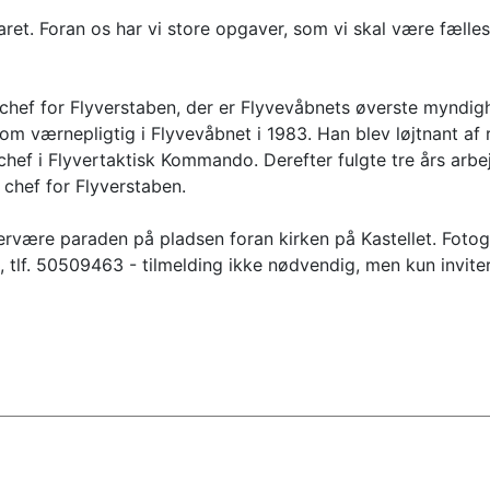
ret. Foran os har vi store opgaver, som vi skal være fælles 
chef for Flyverstaben, der er Flyvevåbnets øverste myndighe
som værnepligtig i Flyvevåbnet i 1983. Han blev løjtnant af 
chef i Flyvertaktisk Kommando. Derefter fulgte tre års arbe
 chef for Flyverstaben.
vervære paraden på pladsen foran kirken på Kastellet. Fotog
tlf. 50509463 - tilmelding ikke nødvendig, men kun invite