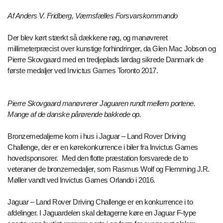
Af Anders V. Fridberg, Værnsfælles Forsvarskommando
Der blev kørt stærkt så dækkene røg, og manøvreret
millimeterpræcist over kunstige forhindringer, da Glen Mac Jobson og
Pierre Skovgaard med en tredjeplads lørdag sikrede Danmark de
første medaljer ved Invictus Games Toronto 2017.
Pierre Skovgaard manøvrerer Jaguaren rundt mellem portene.
Mange af de danske pårørende bakkede op.
Bronzemedaljerne kom i hus i Jaguar – Land Rover Driving
Challenge, der er en kørekonkurrence i biler fra Invictus Games
hovedsponsorer. Med den flotte præstation forsvarede de to
veteraner de bronzemedaljer, som Rasmus Wolf og Flemming J.R.
Møller vandt ved Invictus Games Orlando i 2016.
Jaguar – Land Rover Driving Challenge er en konkurrence i to
afdelinger. I Jaguardelen skal deltagerne køre en Jaguar F-type