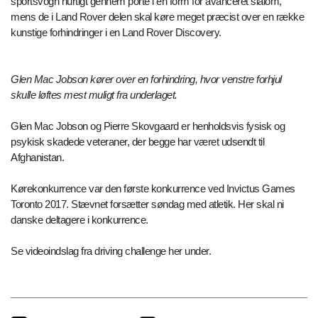
sportsvogn hurtigt gennem porte i en form for avanceret slalom,
mens de i Land Rover delen skal køre meget præcist over en række
kunstige forhindringer i en Land Rover Discovery.
Glen Mac Jobson kører over en forhindring, hvor venstre forhjul
skulle løftes mest muligt fra underlaget.
Glen Mac Jobson og Pierre Skovgaard er henholdsvis fysisk og
psykisk skadede veteraner, der begge har været udsendt til
Afghanistan.
Kørekonkurrence var den første konkurrence ved Invictus Games
Toronto 2017. Stævnet forsætter søndag med atletik. Her skal ni
danske deltagere i konkurrence.
Se videoindslag fra driving challenge her under.