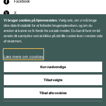
Facebook
X
Vi bruger cookies på hjemmesiden.
Vælg selv, om vi må bruge
Instagram
dine data til statistik for at forbedre brugeroplevelsen, og om du
ønsker at kunne se fx feeds fra sociale medier. Du kan til hver en tid
ændre dit samtykke ved at klikke på det lille cookie-ikon i venstre side
Bluesky
af skærmen.
LinkedIn
Læs mere om cookies
Kun nødvendige
Tillad valgte
Styrelser og myndigheder under Forsvarsministeriet
Tillad alle cookies
Databeskyttelse og ansvar