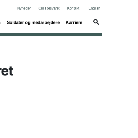
Nyheder
Om Forsvaret
Kontakt
English
(current)
(current)
n
Soldater og medarbejdere
Karriere
ret