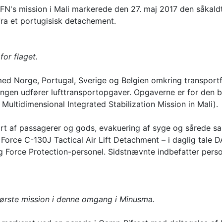
N's mission i Mali markerede den 27. maj 2017 den såkaldte
a et portugisisk detachement.
or flaget.
ed Norge, Portugal, Sverige og Belgien omkring transportfl
angen udfører lufttransportopgaver. Opgaverne er for den b
ultidimensional Integrated Stabilization Mission in Mali).
t af passagerer og gods, evakuering af syge og sårede sam
orce C-130J Tactical Air Lift Detachment – i daglig tale 
g Force Protection-personel. Sidstnævnte indbefatter pers
første mission i denne omgang i Minusma.