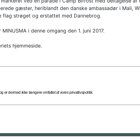
ev markeret ved en parade i Camp Bifrost med deltagelse a
erede gæster, heriblandt den danske ambassadør i Mali, Wi
e flag strøget og erstattet med Dannebrog.
for MINUSMA i denne omgang den 1. juni 2017.
iets hjemmeside.
 er dermed ikke længere omfattet af vores privatlivspolitik.