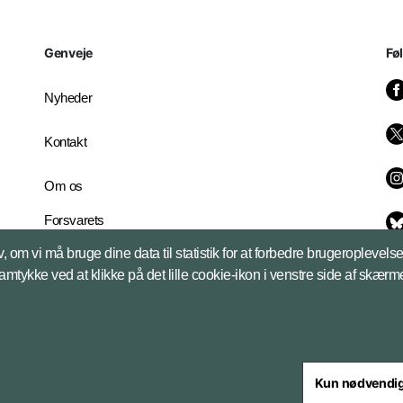
Genveje
Fø
Nyheder
Kontakt
Om os
Forsvarets
Whistleblowerordning
, om vi må bruge dine data til statistik for at forbedre brugeroplevel
English Edition
samtykke ved at klikke på det lille cookie-ikon i venstre side af skærm
Kun nødvendi
steriet