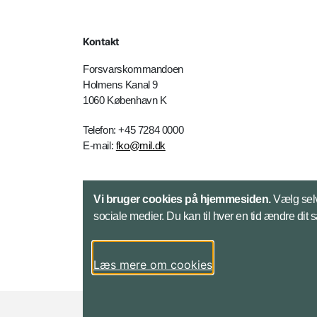
Kontakt
Forsvarskommandoen
Holmens Kanal 9
1060 København K
Telefon: +45 7284 0000
E-mail:
fko@mil.dk
Kontakt
Vi bruger cookies på hjemmesiden.
Vælg selv
sociale medier. Du kan til hver en tid ændre dit 
Læs mere om cookies
Styrelser og myndigheder under Forsvarsmini