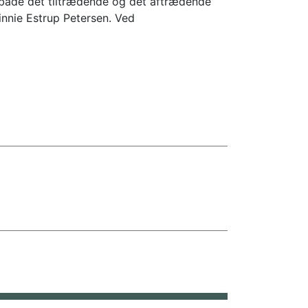
f både det tiltrædende og det aftrædende
nnie Estrup Petersen. Ved