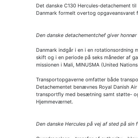
Det danske C130 Hercules-detachement til F
Danmark formelt overtog opgaveansvaret fr
Den danske detachementchef giver honnør f
Danmark indgår i en i en rotationsordning m
skift og i en periode på seks måneder af g
missionen i Mali, MINUSMA (United Nations M
Transportopgaverne omfatter både transpor
Detachementet benævnes Royal Danish Air F
transportfly med besætning samt støtte- o
Hjemmeværnet.
Den danske Hercules på vej af sted på sin 