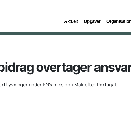
(current)
(current)
(current)
Aktuelt
Opgaver
Organisatio
idrag overtager ansva
tflyvninger under FN’s mission i Mali efter Portugal.