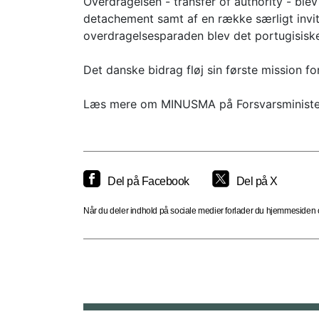
Overdragelsen - transfer of authority - bl
detachement samt af en række særligt invit
overdragelsesparaden blev det portugisisk
Det danske bidrag fløj sin første mission 
Læs mere om MINUSMA på Forsvarsminister
Del på Facebook
Del på X
Når du deler indhold på sociale medier forlader du hjemmesiden og