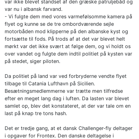
var ikke blevet standset af den græske patruljebåd og
var nu i albansk farvand.
- Vi fulgte dem med vores varmefølsomme kamera på
flyet og kunne se de tre ombordværende sejle
motorbåden mod klipperne på den albanske kyst og
fortsætte til fods. På trods af at det var blevet helt
mørkt var det ikke svært at følge dem, og vi holdt os
over vandet og fulgte dem indtil politiet på kysten var
på stedet, siger piloten.
Da politiet på land var ved forbryderne vendte flyet
tilbage til Catania Lufthavn på Sicilien.
Besætningsmedlemmerne var trætte men tilfredse
efter en meget lang dag i luften. Da lasten var blevet
samlet op, blev det konstateret, at der var tale om en
last på knap tre tons hash.
Det er tredje gang, at et dansk Challenger-fly deltager
i opgaver for Frontex. Den danske deltagelse i