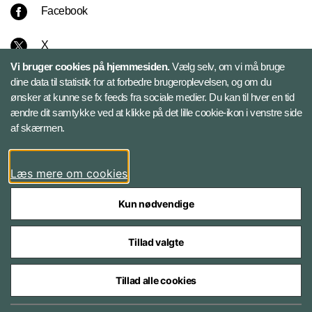
Facebook
X
Vi bruger cookies på hjemmesiden.
Vælg selv, om vi må bruge
Instagram
dine data til statistik for at forbedre brugeroplevelsen, og om du
ønsker at kunne se fx feeds fra sociale medier. Du kan til hver en tid
ændre dit samtykke ved at klikke på det lille cookie-ikon i venstre side
Bluesky
af skærmen.
LinkedIn
Læs mere om cookies
Kun nødvendige
Tillad valgte
Styrelser og myndigheder under Forsvarsministeriet
Tillad alle cookies