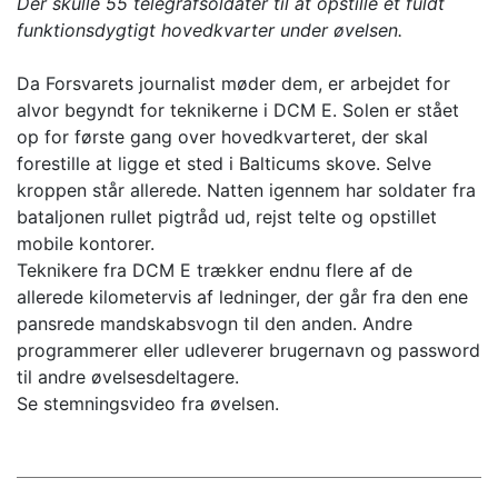
Der skulle 55 telegrafsoldater til at opstille et fuldt
funktionsdygtigt hovedkvarter under øvelsen.
Da Forsvarets journalist møder dem, er arbejdet for
alvor begyndt for teknikerne i DCM E. Solen er stået
op for første gang over hovedkvarteret, der skal
forestille at ligge et sted i Balticums skove. Selve
kroppen står allerede. Natten igennem har soldater fra
bataljonen rullet pigtråd ud, rejst telte og opstillet
mobile kontorer.
Teknikere fra DCM E trækker endnu flere af de
allerede kilometervis af ledninger, der går fra den ene
pansrede mandskabsvogn til den anden. Andre
programmerer eller udleverer brugernavn og password
til andre øvelsesdeltagere.
Se stemningsvideo fra øvelsen.