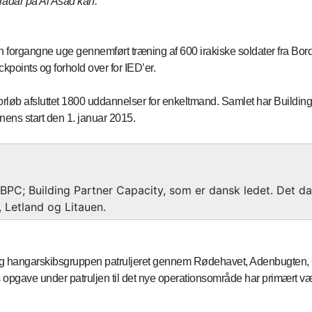
 radar på Al Asad kan.
 forgangne uge gennemført træning af 600 irakiske soldater fra Bor
points og forhold over for IED’er.
forløb afsluttet 1800 uddannelser for enkeltmand. Samlet har Buildin
nens start den 1. januar 2015.
k BPC; Building Partner Capacity, som er dansk ledet. Det 
 Letland og Litauen.
 og hangarskibsgruppen patruljeret gennem Rødehavet, Adenbugten, 
 opgave under patruljen til det nye operationsområde har primært væ