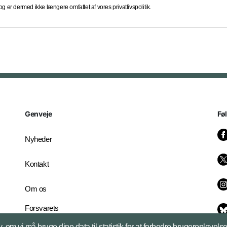
 er dermed ikke længere omfattet af vores privatlivspolitik.
Genveje
Fø
Nyheder
Kontakt
Om os
Forsvarets
Whistleblowerordning
, om vi må bruge dine data til statistik for at forbedre brugeroplevel