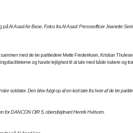
g på Al Asad Air Base. Fotos fra Al Asad: Presseofficer Jeanette Se
n sammen med de tre partiledere Mette Frederiksen, Kristian Thu
ngsfaciliteterne og havde lejlighed til at tale med både irakere og
ke soldater. Den blev fulgt op af en kort tale fra hver af de tre partil
fen for DANCON OIR 5, oberstløjtnant Henrik Hvilsom.