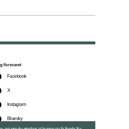
lg Forsvaret
Facebook
X
Instagram
Bluesky
sen, og om du ønsker at kunne se fx feeds fra