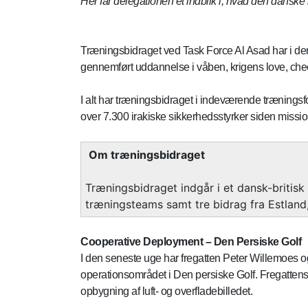
Her får delegationen et indblik i, hvad den danske
Træningsbidraget ved Task Force Al Asad har i den
gennemført uddannelse i våben, krigens love, check
I alt har træningsbidraget i indeværende trænings
over 7.300 irakiske sikkerhedsstyrker siden missio
Om træningsbidraget
Træningsbidraget indgår i et dansk-britis
træningsteams samt tre bidrag fra Estland,
Cooperative
Deployment – Den Persiske Golf
I den seneste uge har fregatten Peter Willemoes
operationsområdet i Den persiske Golf. Fregattens
opbygning af luft- og overfladebilledet.