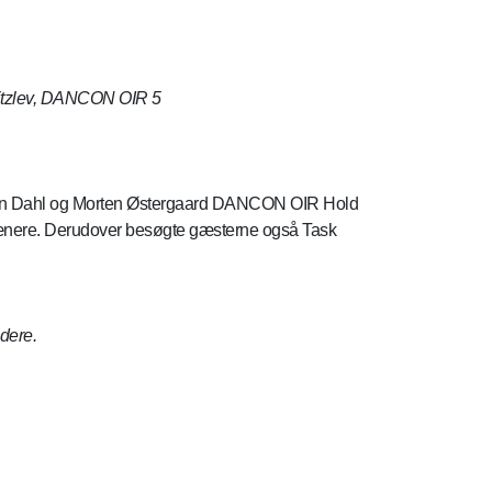
rritzlev, DANCON OIR 5
lesen Dahl og Morten Østergaard DANCON OIR Hold
 trænere. Derudover besøgte gæsterne også Task
edere.