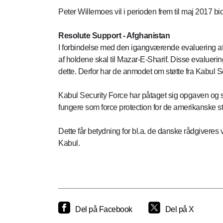
Peter Willemoes vil i perioden frem til maj 2017 
Resolute Support - Afghanistan
I forbindelse med den igangværende evaluering af
af holdene skal til Mazar-E-Sharif. Disse evalueri
dette. Derfor har de anmodet om støtte fra Kabul S
Kabul Security Force har påtaget sig opgaven og 
fungere som force protection for de amerikanske stu
Dette får betydning for bl.a. de danske rådgiveres 
Kabul.
Del på Facebook
Del på X