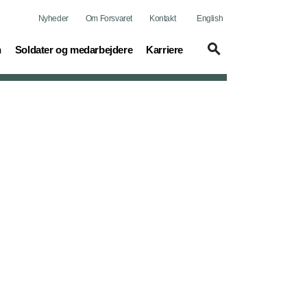
Nyheder
Om Forsvaret
Kontakt
English
(current)
(current)
n
Soldater og medarbejdere
Karriere