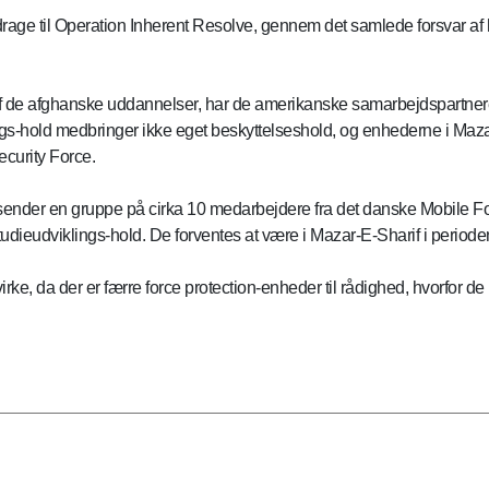
bidrage til Operation Inherent Resolve, gennem det samlede forsvar a
 de afghanske uddannelser, har de amerikanske samarbejdspartnere s
ngs-hold medbringer ikke eget beskyttelseshold, og enhederne i Mazar
ecurity Force.
sender en gruppe på cirka 10 medarbejdere fra det danske Mobile For
dieudviklings-hold. De forventes at være i Mazar-E-Sharif i perioden f
virke, da der er færre force protection-enheder til rådighed, hvorfor