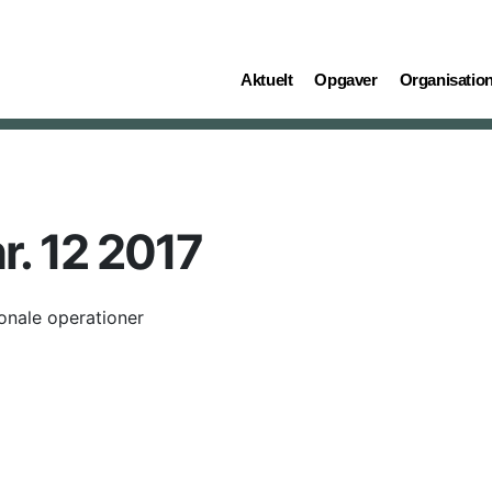
(current)
(current)
(current)
Aktuelt
Opgaver
Organisatio
r. 12 2017
ionale operationer