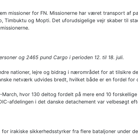
fem missioner for FN. Missionerne har været transport af 
, Timbuktu og Mopti. Det uforudsigelige vejr skaber til stad
 missionerne.
ersoner og 2465 pund Cargo i perioden 12. til 18. juli.
re nationer, lejre og bidrag i nærområdet for at tilsikre d
nske netværk udvides bredt, hvilket både er en fordel for 
ch, hvor 130 deltog fordelt på mere end 10 forskellige n
IC-afdelingen i det danske detachement var velbesøgt efte
 irakiske sikkerhedsstyrker fra flere bataljoner under den 