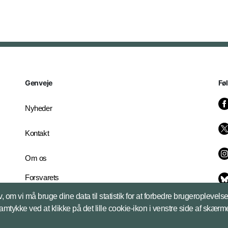
Genveje
Fø
Nyheder
Kontakt
Om os
Forsvarets
Whistleblowerordning
, om vi må bruge dine data til statistik for at forbedre brugeroplevel
English Edition
samtykke ved at klikke på det lille cookie-ikon i venstre side af skærm