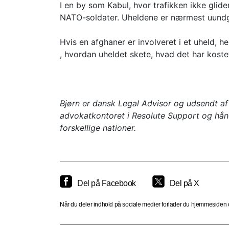
I en by som Kabul, hvor trafikken ikke glide
NATO-soldater. Uheldene er nærmest uundgåe
Hvis en afghaner er involveret i et uheld, 
, hvordan uheldet skete, hvad det har kostet
Bjørn er dansk Legal Advisor og udsendt af
advokatkontoret i Resolute Support og hån
forskellige nationer.
Del på Facebook
Del på X
Når du deler indhold på sociale medier forlader du hjemmesiden og