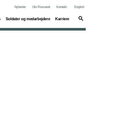
Nyheder
Om Forsvaret
Kontakt
English
(current)
(current)
n
Soldater og medarbejdere
Karriere