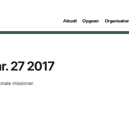
(current)
(current)
(current)
Aktuelt
Opgaver
Organisatio
r. 27 2017
onale missioner.