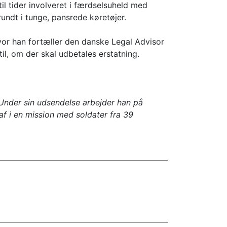
il tider involveret i færdselsuheld med
ndt i tunge, pansrede køretøjer.
hvor han fortæller den danske Legal Advisor
til, om der skal udbetales erstatning.
 Under sin udsendelse arbejder han på
f i en mission med soldater fra 39