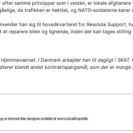
r efter samme principper som i vesten, er lokale afghanere t
lige, da trafikken er hektisk, og NATO-soldaterne kører ru
henvender han sig til hovedkvarteret for Resolute Support, 
 at reparere bilen og lignende, inden der kan tages stilling 
 Hjemmeværnet. I Danmark arbejder han til dagligt i SKAT.
dterer blandt andet kontraktspørgsmål, som der er mange a
 er dermed ikke længere omfattet af vores privatlivspolitik.