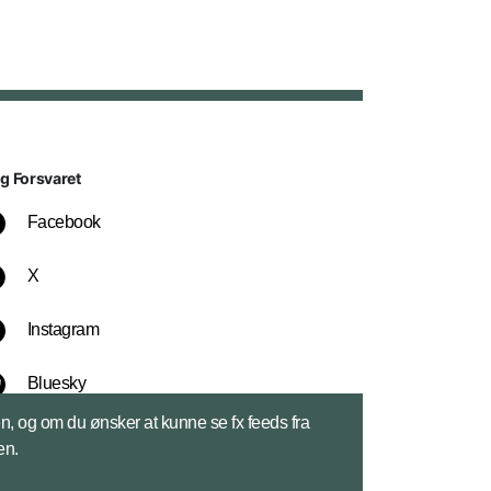
lg Forsvaret
Facebook
X
Instagram
Bluesky
sen, og om du ønsker at kunne se fx feeds fra
LinkedIn
en.