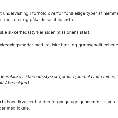
 undervisning i forhold overfor forskellige typer af hjem
af morterer og påkaldelse af ildstøtte.
ske sikkerhedsstyrker siden missionens start.
anlægningsmøder med irakiske hær- og grænsepolitienhede
de irakiske sikkerhedsstyrker fjerner hjemmelavede miner. 
olf Ahrenskjær)
ts hovedkvarter har den forgange uge gennemført samtaler 
der med lokale.