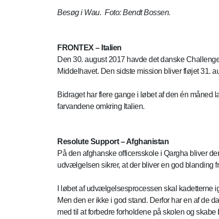
Besøg i Wau. Foto: Bendt Bossen.
FRONTEX – Italien
Den 30. august 2017 havde det danske Challenger
Middelhavet. Den sidste mission bliver fløjet 31. a
Bidraget har flere gange i løbet af den én måned
farvandene omkring Italien.
Resolute Support – Afghanistan
På den afghanske officersskole i Qargha bliver de
udvælgelsen sikrer, at der bliver en god blanding fr
I løbet af udvælgelsesprocessen skal kadetterne i
Men den er ikke i god stand. Derfor har en af de d
med til at forbedre forholdene på skolen og skabe 