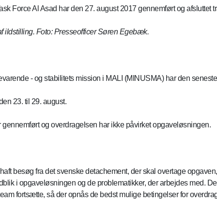
 Force Al Asad har den 27. august 2017 gennemført og afsluttet trænin
 af ildstilling. Foto: Presseofficer Søren Egebæk.
varende - og stabilitets mission i MALI (MINUSMA) har den seneste u
den 23. til 29. august.
er gennemført og overdragelsen har ikke påvirket opgaveløsningen.
aft besøg fra det svenske detachement, der skal overtage opgaven, 
blik i opgaveløsningen og de problematikker, der arbejdes med. Det e
am fortsætte, så der opnås de bedst mulige betingelser for overdra