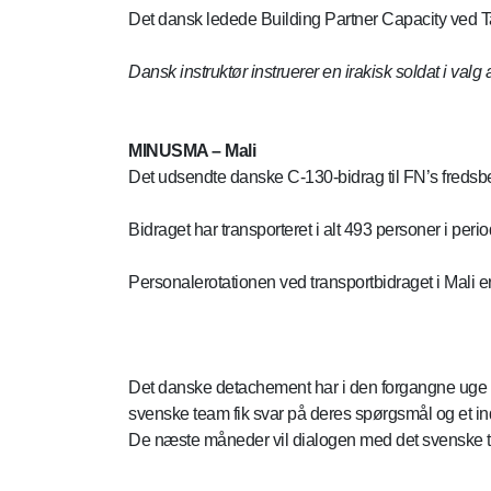
Det dansk ledede Building Partner Capacity ved Task
Dansk instruktør instruerer en irakisk soldat i valg
MINUSMA – Mali
Det udsendte danske C-130-bidrag til FN’s fredsbe
Bidraget har transporteret i alt 493 personer i perio
Personalerotationen ved transportbidraget i Mali 
Det danske detachement har i den forgangne uge h
svenske team fik svar på deres spørgsmål og et ind
De næste måneder vil dialogen med det svenske te