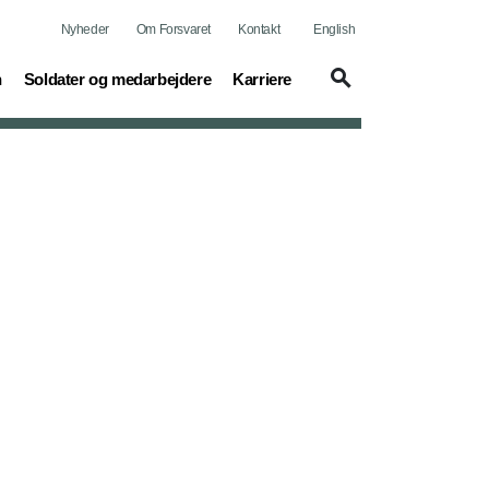
Nyheder
Om Forsvaret
Kontakt
English
(current)
(current)
n
Soldater og medarbejdere
Karriere