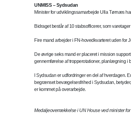
UNMISS – Sydsudan
Minister for udviklingssamarbejde Ulla Tørnæs ha
Bidraget består af 10 stabsofficerer, som varetager 
Fire mand arbejder i FN-hovedkvarteret uden for J
De øvrige seks mand er placeret i mission support
gennemførelse af tropperotationer, planlægning i b
I Sydsudan er udfordringer en del af hverdagen. En 
begrænset bevægelsesfrihed i Sydsudan, betyder, at
er kommet på overarbejde.
Medaljeoverrækkelse i UN House ved minister fo