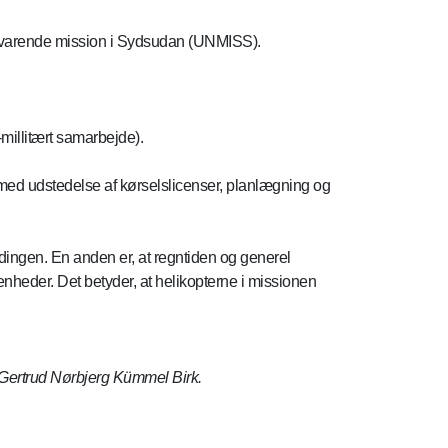
bevarende mission i Sydsudan (UNMISS).
millitært samarbejde).
 med udstedelse af kørselslicenser, planlægning og
ndingen. En anden er, at regntiden og generel
nheder. Det betyder, at helikopterne i missionen
Gertrud Nørbjerg Kümmel Birk.