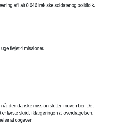
g af i alt 8.646 irakiske soldater og politifolk.
ge fløjet 4 missioner.
når den danske mission slutter i november. Det
r første skridt i klargøringen af overdragelsen.
gelse af opgaven.