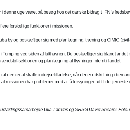
r i denne uge været på besøg hos det danske bidrag til FN’s freds
flere forskellige funktioner i missionen.
uba by og beskæftiger sig med planlægning, træning og CIMIC (civil-
 i Tomping ved siden af lufthavnen. De beskæftiger sig blandt andet
rændstof-sektionen og planlægning af flyvninger internt i landet.
af dem er at skaffe indrejsetilladelse, når der er udskiftning i bema
 missionen har problemer med at få forsyninger ud til de fjerneste e
r udviklingssamarbejde Ulla Tørnæs og SRSG David Shearer. Foto: 