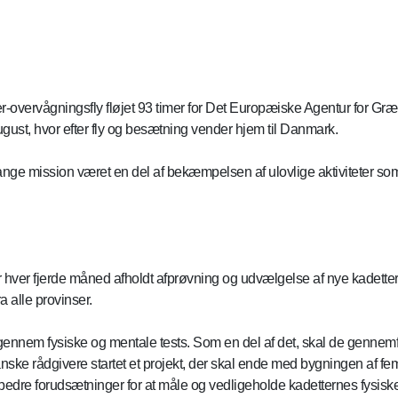
-overvågningsfly fløjet 93 timer for Det Europæiske Agentur for G
ugust, hvor efter fly og besætning vender hjem til Danmark.
 lange mission været en del af bekæmpelsen af ulovlige aktiviteter
r hver fjerde måned afholdt afprøvning og udvælgelse af nye kadette
a alle provinser.
gennem fysiske og mentale tests. Som en del af det, skal de gennemf
anske rådgivere startet et projekt, der skal ende med bygningen af fe
bedre forudsætninger for at måle og vedligeholde kadetternes fysiske 