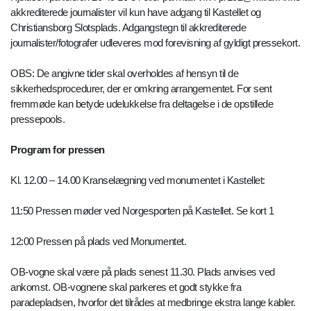
akkrediterede journalister vil kun have adgang til Kastellet og
Christiansborg Slotsplads. Adgangstegn til akkrediterede
journalister/fotografer udleveres mod forevisning af gyldigt pressekort.
OBS: De angivne tider skal overholdes af hensyn til de
sikkerhedsprocedurer, der er omkring arrangementet. For sent
fremmøde kan betyde udelukkelse fra deltagelse i de opstillede
pressepools.
Program for pressen
Kl. 12.00 – 14.00 Kranselægning ved monumentet i Kastellet:
11:50 Pressen møder ved Norgesporten på Kastellet. Se kort 1
12:00 Pressen på plads ved Monumentet.
OB-vogne skal være på plads senest 11.30. Plads anvises ved
ankomst. OB-vognene skal parkeres et godt stykke fra
paradepladsen, hvorfor det tilrådes at medbringe ekstra lange kabler.