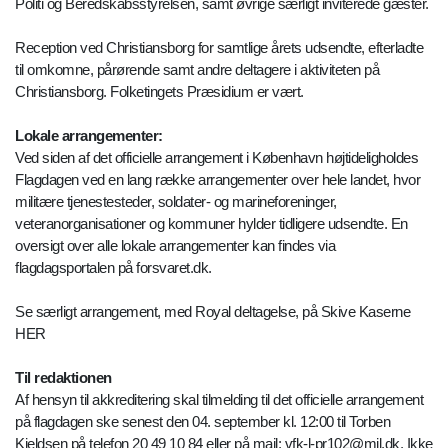
Politi og Beredskabsstyrelsen, samt øvrige særligt inviterede gæster.
Reception ved Christiansborg for samtlige årets udsendte, efterladte
til omkomne, pårørende samt andre deltagere i aktiviteten på
Christiansborg. Folketingets Præsidium er vært.
Lokale arrangementer:
Ved siden af det officielle arrangement i København højtideligholdes
Flagdagen ved en lang række arrangementer over hele landet, hvor
militære tjenestesteder, soldater- og marineforeninger,
veteranorganisationer og kommuner hylder tidligere udsendte. En
oversigt over alle lokale arrangementer kan findes via
flagdagsportalen på forsvaret.dk.
Se særligt arrangement, med Royal deltagelse, på Skive Kaserne
HER
Til redaktionen
Af hensyn til akkreditering skal tilmelding til det officielle arrangement
på flagdagen ske senest den 04. september kl. 12:00 til Torben
Kjeldsen på telefon 20 49 10 84 eller på mail: vfk-l-pr102@mil.dk. Ikke