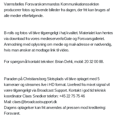
Værnsfælles Forsvarskommandos Kommunikationssektion
producerer fotos og levende billeder fra dagen, der frit kan bruges af
alle medier efterfølgende.
B-rolls og fotos vil blive tilgængeligt i høj kvalitet. Materialet kan hentes
via download fra vores medieserver/ioGate og Forsvarsgalleriet.
Anmodning med oplysning om medie og mail-adresse er nødvendig,
hvis man ønsker at modtage link til video.
For spørgsmål kontakt tekniker: Brian Dehli, mobil: 20 32 00 88.
Paraden på Christiansborg Slotsplads vil blive optaget med 5
kameraer og streames live i HD format. Livefeed fra mixet signal vil
være tilgængeligt via Broadcast Support. Kontakt i god tid teknisk
koordinator Claes Snedker telefon: +45 22 75 75 46
Mail: claes@broadcastsupport.dk
Dagens optagelser kan frit anvendes af pressen mod kreditering:
Forsvaret.