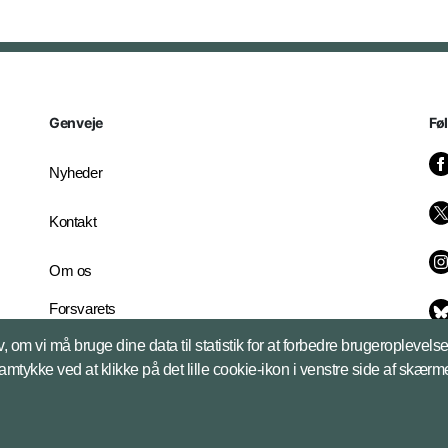
Genveje
Fø
Nyheder
Kontakt
Om os
Forsvarets
Whistleblowerordning
, om vi må bruge dine data til statistik for at forbedre brugeroplevel
English Edition
samtykke ved at klikke på det lille cookie-ikon i venstre side af skærm