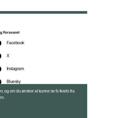
lg Forsvaret
Facebook
X
Instagram
Bluesky
sen, og om du ønsker at kunne se fx feeds fra
LinkedIn
en.