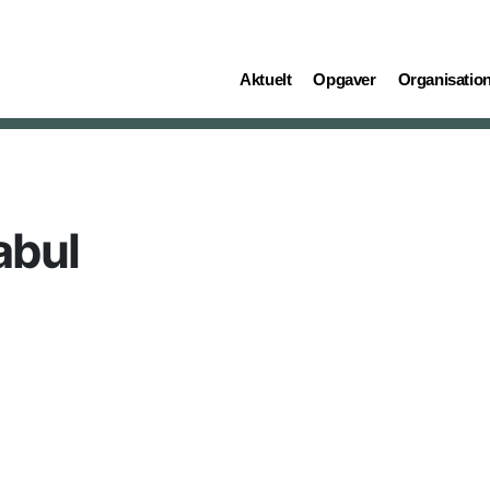
(current)
(current)
(current)
Aktuelt
Opgaver
Organisatio
abul