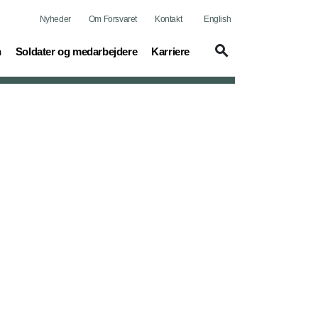
Nyheder
Om Forsvaret
Kontakt
English
(current)
(current)
n
Soldater og medarbejdere
Karriere