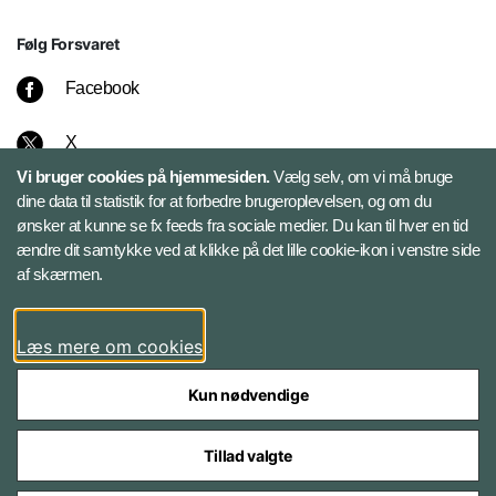
Følg Forsvaret
Facebook
X
Vi bruger cookies på hjemmesiden.
Vælg selv, om vi må bruge
Instagram
dine data til statistik for at forbedre brugeroplevelsen, og om du
ønsker at kunne se fx feeds fra sociale medier. Du kan til hver en tid
ændre dit samtykke ved at klikke på det lille cookie-ikon i venstre side
Bluesky
af skærmen.
LinkedIn
Læs mere om cookies
Kun nødvendige
Tillad valgte
Styrelser og myndigheder under Forsvarsministeriet