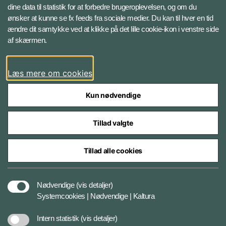
Instagram
dine data til statistik for at forbedre brugeroplevelsen, og om du
ønsker at kunne se fx feeds fra sociale medier. Du kan til hver en tid
ændre dit samtykke ved at klikke på det lille cookie-ikon i venstre side
Bluesky
af skærmen.
LinkedIn
Læs mere om cookies
Kun nødvendige
Tillad valgte
Styrelser og myndigheder under Forsvarsministeriet
Tillad alle cookies
Databeskyttelse og ansvar
Nødvendige
(vis detaljer)
Systemcookies | Nødvendige | Kaltura
Cookiepolitik
Intern statistik
(vis detaljer)