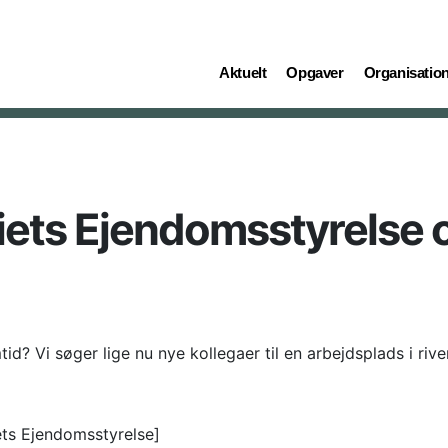
(current)
(current)
(current)
Aktuelt
Opgaver
Organisatio
iets Ejendomsstyrelse 
id? Vi søger lige nu nye kollegaer til en arbejdsplads i riv
iets Ejendomsstyrelse]