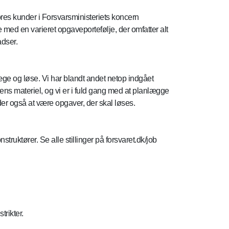
ores kunder i Forsvarsministeriets koncern
 med en varieret opgaveportefølje, der omfatter alt
adser.
e og løse. Vi har blandt andet netop indgået
rens materiel, og vi er i fuld gang med at planlægge
s der også at være opgaver, der skal løses.
truktører. Se alle stillinger på forsvaret.dk/job
strikter.