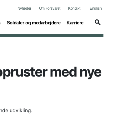
Nyheder
Om Forsvaret
Kontakt
English
(current)
(current)
n
Soldater og medarbejdere
Karriere
opruster med nye
ende udvikling.