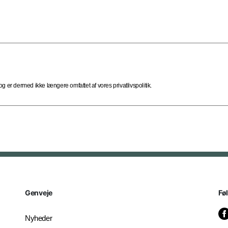
 er dermed ikke længere omfattet af vores privatlivspolitik.
Genveje
Fø
Nyheder