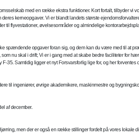
msselskab med en række ekstra funktioner. Kort fortalt, tilbyder vi v
 deres kerneopgaver. Vi er blandt landets største ejendomsforvaltere
er til flyvestationer, øvelsesområder og almindelige kontorarbejdspl
ke spændende opgaver foran sig, og dem kan du være med til at præg
om nu skal i drift; Vi er i gang med at skabe bedre faciliteter for hæ
y F-35. Samtidig ligger et nyt Forsvarsforlig lige for, og her forvente
 ledere til ingeniører, øvrige akademikere, maskinmestre og bygningskons
vdel af december.
Hjørring, men der er også en række stillinger fordelt på vores lokale di