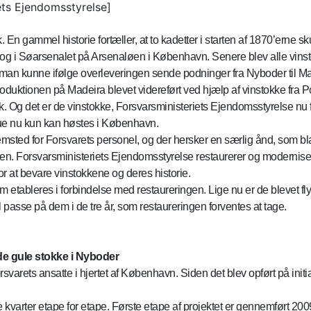
iets Ejendomsstyrelse]
n gammel historie fortæller, at to kadetter i starten af 1870’erne sku
r og i Søarsenalet på Arsenaløen i København. Senere blev alle vins
, så man kunne ifølge overleveringen sende podninger fra Nyboder til
roduktionen på Madeira blevet videreført ved hjælp af vinstokke fra P
. Og det er de vinstokke, Forsvarsministeriets Ejendomsstyrelse nu
rue nu kun kan høstes i København.
msted for Forsvarets personel, og der hersker en særlig ånd, som blan
den. Forsvarsministeriets Ejendomsstyrelse restaurerer og moderniser
or at bevare vinstokkene og deres historie.
m etableres i forbindelse med restaureringen. Lige nu er de blevet flyt
passe på dem i de tre år, som restaureringen forventes at tage.
de gule stokke i Nyboder
varets ansatte i hjertet af København. Siden det blev opført på initi
e kvarter etape for etape. Første etape af projektet er gennemført 2