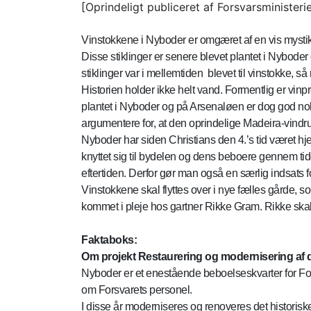
[Oprindeligt publiceret af Forsvarsminister
Vinstokkene i Nyboder er omgæret af en vis mystik. E
Disse stiklinger er senere blevet plantet i Nybode
stiklinger var i mellemtiden blevet til vinstokke
Historien holder ikke helt vand. Formentlig er vinp
plantet i Nyboder og på Arsenaløen er dog god nok
argumentere for, at den oprindelige Madeira-vind
Nyboder har siden Christians den 4.’s tid været hje
knyttet sig til bydelen og dens beboere gennem ti
eftertiden. Derfor gør man også en særlig indsats f
Vinstokkene skal flyttes over i nye fælles gårde, so
kommet i pleje hos gartner Rikke Gram. Rikke skal 
Faktaboks:
Om projekt Restaurering og modernisering af 
Nyboder er et enestående beboelseskvarter for Fors
om Forsvarets personel.
I disse år moderniseres og renoveres det historisk