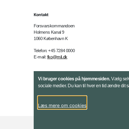
Kontakt
Forsvarskommandoen
Holmens Kanal 9
1060 København K
Telefon: +45 7284 0000
E-mail:
fko@mil.dk
Kontakt
Vi bruger cookies på hjemmesiden.
Vælg selv
sociale medier. Du kan til hver en tid ændre dit 
Læs mere om cookies
Styrelser og myndigheder under Forsvarsmini