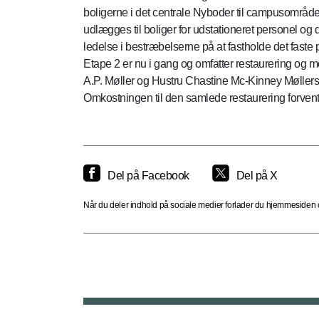
boligerne i det centrale Nyboder til campusområd
udlægges til boliger for udstationeret personel og 
ledelse i bestræbelserne på at fastholde det faste 
Etape 2 er nu i gang og omfatter restaurering og 
A.P. Møller og Hustru Chastine Mc-Kinney Møllers F
Omkostningen til den samlede restaurering forventes
Del på Facebook
Del på X
Når du deler indhold på sociale medier forlader du hjemmesiden og