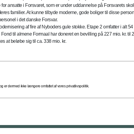
e for ansatte i Forsvaret, som er under uddannelse på Forsvarets s
deres familier. At kunne tilbyde moderne, gode boliger til disse person
personel i det danske Forsvar.
modernisering af fire af Nyboders gule stokke. Etape 2 omfatter i al
ond til almene Formaal har doneret en bevilling på 227 mio. kr. til 
 at beløbe sig til ca. 338 mio. kr.
 er dermed ikke længere omfattet af vores privatlivspolitik.