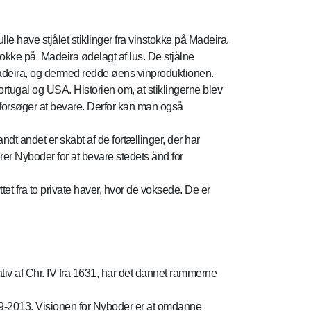
lle have stjålet stiklinger fra vinstokke på Madeira.
tokke på Madeira ødelagt af lus. De stjålne
 Madeira, og dermed redde øens vinproduktionen.
ortugal og USA. Historien om, at stiklingerne blev
 forsøger at bevare. Derfor kan man også
dt andet er skabt af de fortællinger, der har
er Nyboder for at bevare stedets ånd for
tet fra to private haver, hvor de voksede. De er
ativ af Chr. IV fra 1631, har det dannet rammerne
009-2013. Visionen for Nyboder er at omdanne