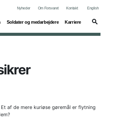
Nyheder
Om Forsvaret
Kontakt
English
(current)
(current)
n
Soldater og medarbejdere
Karriere
sikrer
Et af de mere kuriøse gøremål er flytning
 dem?