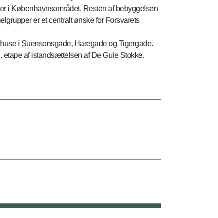
koler i Københavnsområdet. Resten af bebyggelsen
elgrupper er et centralt ønske for Forsvarets
t 54 huse i Suensonsgade, Haregade og Tigergade.
2. etape af istandsættelsen af De Gule Stokke.