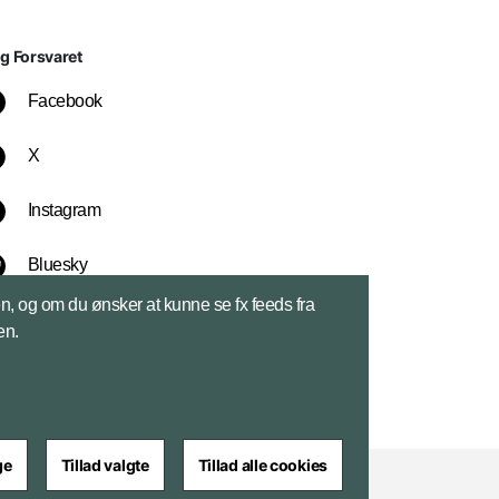
lg Forsvaret
Facebook
X
Instagram
Bluesky
sen, og om du ønsker at kunne se fx feeds fra
LinkedIn
en.
ge
Tillad valgte
Tillad alle cookies