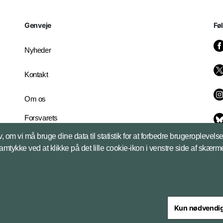
Genveje
Fø
Nyheder
Kontakt
Om os
Forsvarets
Whistleblowerordning
, om vi må bruge dine data til statistik for at forbedre brugeroplevel
English Edition
samtykke ved at klikke på det lille cookie-ikon i venstre side af skærm
Kun nødvendi
steriet