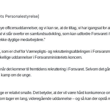
ets Personalestyrelse]
ye officersuddannelser, og vi kan se, at de tiltag, vi har igangsat for
t vi står overfor en samfundsudvikling, som kan udfordre Forsvaret i fr
trække dygtige medarbejdere.”
t, som er chef for Værnepligts- og rekrutteringsafdelingen i Forsvars
rskellige uddannelser i Forsvarsministeriets koncern.
år det kommer til fremtidens rekruttering i Forsvaret. Selvom det går g
ve kamp om de unge.
r relativt smalle. Det betyder, at der vil være hård konkurrence om 
, som tager en lang, videregående uddannelse – og så kan der opstå