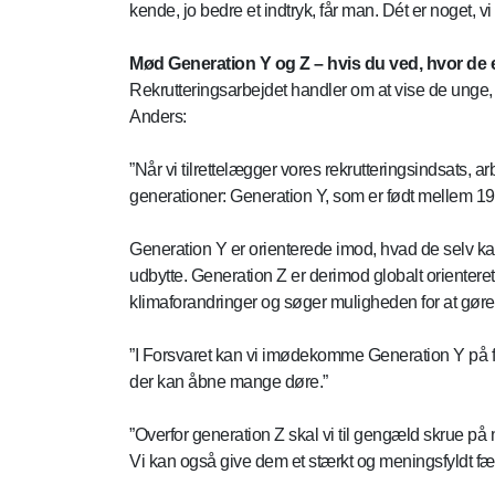
kende, jo bedre et indtryk, får man. Dét er noget, vi 
Mød Generation Y og Z – hvis du ved, hvor de 
Rekrutteringsarbejdet handler om at vise de unge, at
Anders:
”Når vi tilrettelægger vores rekrutteringsindsats, 
generationer: Generation Y, som er født mellem 1
Generation Y er orienterede imod, hvad de selv kan
udbytte. Generation Z er derimod globalt orienter
klimaforandringer og søger muligheden for at gøre
”I Forsvaret kan vi imødekomme Generation Y på fler
der kan åbne mange døre.”
”Overfor generation Z skal vi til gengæld skrue på 
Vi kan også give dem et stærkt og meningsfyldt fæll