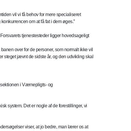
iden vil vi få behov for mere specialiseret
og konkurrencen om at få fat i dem øges.”
n Forsvarets tjenestesteder ligger hovedsageligt
 banen over for de personer, som normalt ikke vil
 steget jævnt de sidste år, og den udvikling skal
gsektionen i Værnepligts- og
isk system. Det er nogle af de forestillinger, vi
rsøgelser viser, at jo bedre, man lærer os at