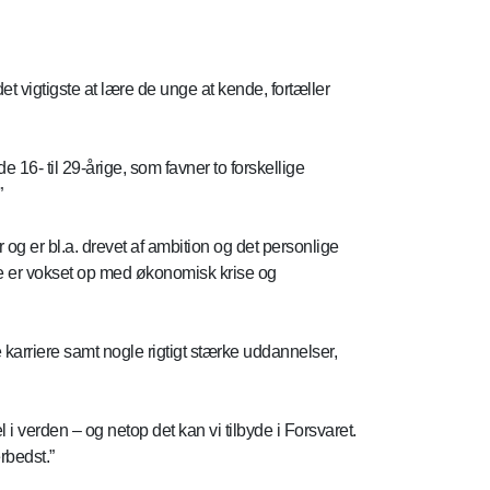
et vigtigste at lære de unge at kende, fortæller
 16- til 29-årige, som favner to forskellige
”
og er bl.a. drevet af ambition og det personlige
De er vokset op med økonomisk krise og
 karriere samt nogle rigtigt stærke uddannelser,
i verden – og netop det kan vi tilbyde i Forsvaret.
rbedst.”