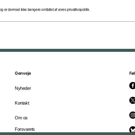
 er dermed ikke længere omfattet af vores privatlivspolitik.
Genveje
Fø
Nyheder
Kontakt
Om os
Forsvarets