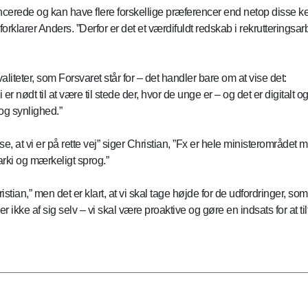
cerede og kan have flere forskellige præferencer end netop disse ke
orklarer Anders. ”Derfor er det et værdifuldt redskab i rekrutteringsarb
iteter, som Forsvaret står for – det handler bare om at vise det:
Vi er nødt til at være til stede der, hvor de unge er – og det er digital
g synlighed.”
e, at vi er på rette vej” siger Christian, ”Fx er hele ministerområdet m
rki og mærkeligt sprog.”
ristian,” men det er klart, at vi skal tage højde for de udfordringer, 
r ikke af sig selv – vi skal være proaktive og gøre en indsats for at t