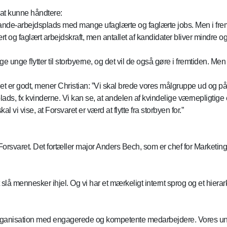
 at kunne håndtere:
 mande-arbejdsplads med mange ufaglærte og faglærte jobs. Men i fremt
ært og faglært arbejdskraft, men antallet af kandidater bliver mindre 
e unge flytter til storbyerne, og det vil de også gøre i fremtiden. Me
det er godt, mener Christian: ”Vi skal brede vores målgruppe ud og på
s, fx kvinderne. Vi kan se, at andelen af kvindelige værnepligtige er
 vi vise, at Forsvaret er værd at flytte fra storbyen for.”
orsvaret. Det fortæller major Anders Bech, som er chef for Marketin
t slå mennesker ihjel. Og vi har et mærkeligt internt sprog og et hierark
organisation med engagerede og kompetente medarbejdere. Vores unde