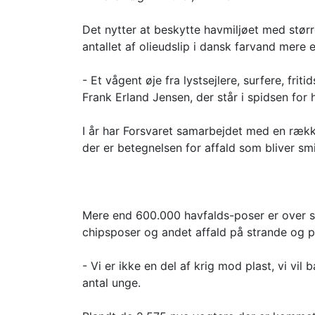
Det nytter at beskytte havmiljøet med stø
antallet af olieudslip i dansk farvand mere 
- Et vågent øje fra lystsejlere, surfere, fr
Frank Erland Jensen, der står i spidsen fo
I år har Forsvaret samarbejdet med en ræk
der er betegnelsen for affald som bliver sm
Mere end 600.000 havfalds-poser er over som
chipsposer og andet affald på strande og 
- Vi er ikke en del af krig mod plast, vi vi
antal unge.