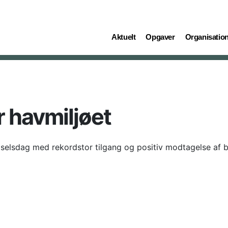
(current)
(current)
(current)
Aktuelt
Opgaver
Organisatio
 havmiljøet
ødselsdag med rekordstor tilgang og positiv modtagelse af 