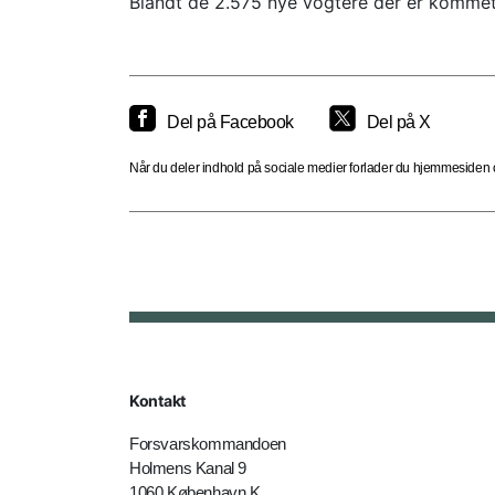
Blandt de 2.575 nye vogtere der er kommet t
Del på Facebook
Del på X
Når du deler indhold på sociale medier forlader du hjemmesiden og
Kontakt
Forsvarskommandoen
Holmens Kanal 9
1060 København K