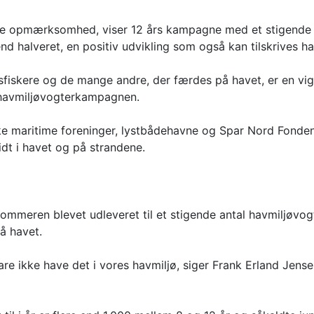
rre opmærksomhed, viser 12 års kampagne med et stigende 
end halveret, en positiv udvikling som også kan tilskrives h
itidsfiskere og de mange andre, der færdes på havet, er en vi
r havmiljøvogterkampagnen.
ke maritime foreninger, lystbådehavne og Spar Nord Fonden
idt i havet og på strandene.
meren blevet udleveret til et stigende antal havmiljøvogte
på havet.
l bare ikke have det i vores havmiljø, siger Frank Erland Jen