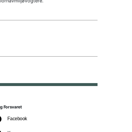
niorhavmiljøvogtere.
lg Forsvaret
Facebook