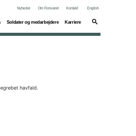
Nyheder
Om Forsvaret
Kontakt
English
(current)
(current)
n
Soldater og medarbejdere
Karriere
begrebet havfald.