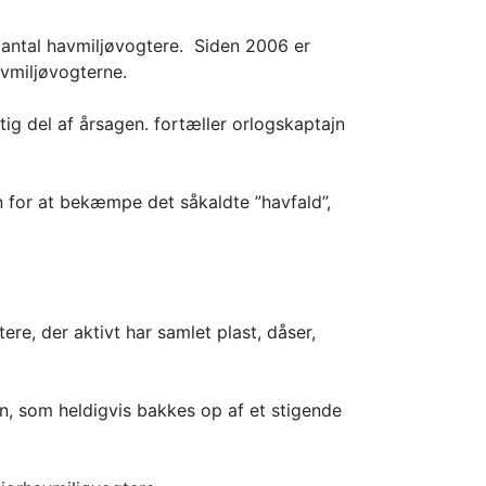
antal havmiljøvogtere. Siden 2006 er
avmiljøvogterne.
gtig del af årsagen. fortæller orlogskaptajn
 for at bekæmpe det såkaldte ”havfald”,
re, der aktivt har samlet plast, dåser,
sen, som heldigvis bakkes op af et stigende