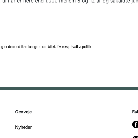
il i år er flere end 1.000 mellem 8 og 12 år og såkaldte ju
 er dermed ikke længere omfattet af vores privatlivspolitik.
Genveje
Fø
Nyheder