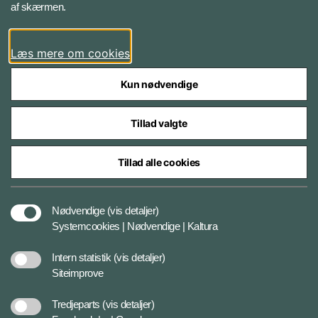
af skærmen.
LinkedIn
Læs mere om cookies
Kun nødvendige
Tillad valgte
Styrelser og myndigheder under Forsvarsministeriet
Tillad alle cookies
Databeskyttelse og ansvar
Nødvendige
(vis detaljer)
Systemcookies | Nødvendige | Kaltura
Cookiepolitik
Intern statistik
(vis detaljer)
Siteimprove
Tilgængelighedserklæring
Tredjeparts
(vis detaljer)