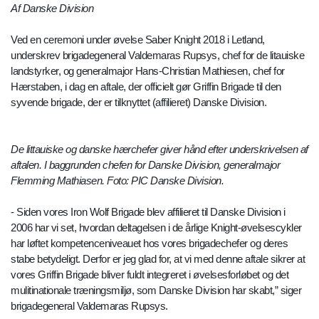
Af Danske Division
Ved en ceremoni under øvelse Saber Knight 2018 i Letland,
underskrev brigadegeneral Valdemaras Rupsys, chef for de litauiske
landstyrker, og generalmajor Hans-Christian Mathiesen, chef for
Hærstaben, i dag en aftale, der officielt gør Griffin Brigade til den
syvende brigade, der er tilknyttet (affilieret) Danske Division.
De littauiske og danske hærchefer giver hånd efter underskrivelsen af
aftalen. I baggrunden chefen for Danske Division, generalmajor
Flemming Mathiasen. Foto: PIC Danske Division.
- Siden vores Iron Wolf Brigade blev affilieret til Danske Division i
2006 har vi set, hvordan deltagelsen i de årlige Knight-øvelsescykler
har løftet kompetenceniveauet hos vores brigadechefer og deres
stabe betydeligt. Derfor er jeg glad for, at vi med denne aftale sikrer at
vores Griffin Brigade bliver fuldt integreret i øvelsesforløbet og det
mulitinationale træningsmiljø, som Danske Division har skabt,” siger
brigadegeneral Valdemaras Rupsys.