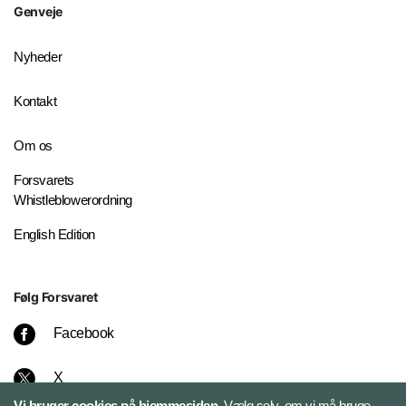
Genveje
Nyheder
Kontakt
Om os
Forsvarets
Whistleblowerordning
English Edition
Følg Forsvaret
Facebook
X
Vi bruger cookies på hjemmesiden.
Vælg selv, om vi må bruge