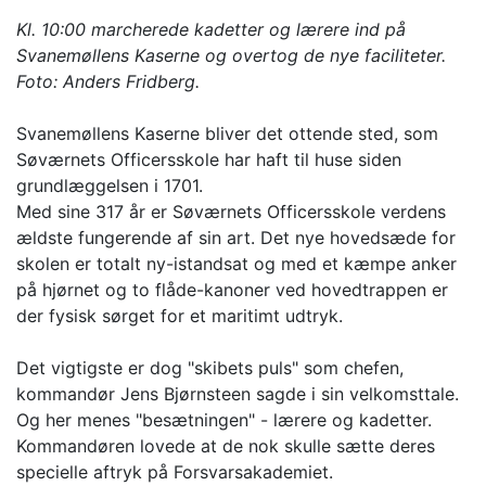
Kl. 10:00 marcherede kadetter og lærere ind på
Svanemøllens Kaserne og overtog de nye faciliteter.
Foto: Anders Fridberg.
Svanemøllens Kaserne bliver det ottende sted, som
Søværnets Officersskole har haft til huse siden
grundlæggelsen i 1701.
Med sine 317 år er Søværnets Officersskole verdens
ældste fungerende af sin art. Det nye hovedsæde for
skolen er totalt ny-istandsat og med et kæmpe anker
på hjørnet og to flåde-kanoner ved hovedtrappen er
der fysisk sørget for et maritimt udtryk.
Det vigtigste er dog "skibets puls" som chefen,
kommandør Jens Bjørnsteen sagde i sin velkomsttale.
Og her menes "besætningen" - lærere og kadetter.
Kommandøren lovede at de nok skulle sætte deres
specielle aftryk på Forsvarsakademiet.