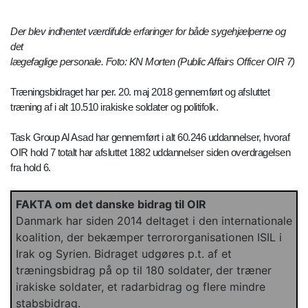
Der blev indhentet værdifulde erfaringer for både sygehjælperne og
det
lægefaglige personale. Foto: KN Morten (Public Affairs Officer OIR 7)
Træningsbidraget har per. 20. maj 2018 gennemført og afsluttet
træning af i alt 10.510 irakiske soldater og politifolk.
Task Group Al Asad har gennemført i alt 60.246 uddannelser, hvoraf
OIR hold 7 totalt har afsluttet 1882 uddannelser siden overdragelsen
fra hold 6.
FAKTA om det danske bidrag til OIR
Danmark har siden 2014 deltaget i den internationale
koalition, der bekæmper terrororganisationen ISIL i
Irak og Syrien. Bidraget udgøres p.t. af et
træningsbidrag på op til 180 soldater, der træner
irakiske soldater, et radarbidrag og flere mindre
stabsbidrag.