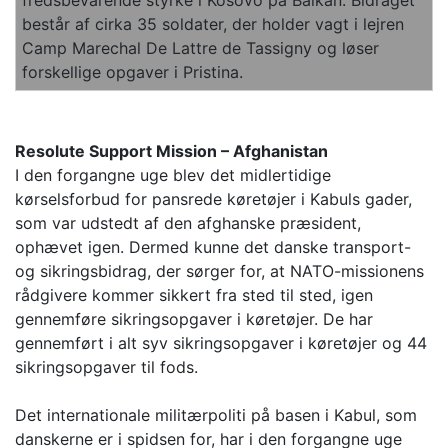
fredsbevarende styrke i Kosovo på Balkan. Bidraget
består af cirka 35 soldater, der holder vagt i lejren
Camp Marechal De Lattre de Tassigny og løser
forskellige opgaver i Pristina.
Resolute Support Mission – Afghanistan
I den forgangne uge blev det midlertidige
kørselsforbud for pansrede køretøjer i Kabuls gader,
som var udstedt af den afghanske præsident,
ophævet igen. Dermed kunne det danske transport-
og sikringsbidrag, der sørger for, at NATO-missionens
rådgivere kommer sikkert fra sted til sted, igen
gennemføre sikringsopgaver i køretøjer. De har
gennemført i alt syv sikringsopgaver i køretøjer og 44
sikringsopgaver til fods.
Det internationale militærpoliti på basen i Kabul, som
danskerne er i spidsen for, har i den forgangne uge