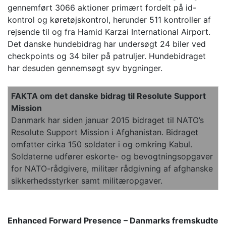
gennemført 3066 aktioner primært fordelt på id-
kontrol og køretøjskontrol, herunder 511 kontroller af
rejsende til og fra Hamid Karzai International Airport.
Det danske hundebidrag har undersøgt 24 biler ved
checkpoints og 34 biler på patruljer. Hundebidraget
har desuden gennemsøgt syv bygninger.
FAKTA om det danske bidrag til Resolute Support
Mission
Danmark har siden januar 2015 bidraget til NATO’s
Resolute Support Mission i Afghanistan. Bidraget
omfatter cirka 150 soldater i og omkring Kabul.
Soldaterne udfører eskorte- og bevogtningsopgaver
for NATO-rådgivere, militær rådgivning af afghanske
sikkerhedsstyrker samt militæropgaver.
Enhanced Forward Presence – Danmarks fremskudte