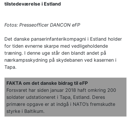
tilstedeværelse i Estland
Fotos: Presseofficer DANCON eFP
Det danske panserinfanterikompagni i Estland holder
for tiden evnerne skarpe med vedligeholdende
træning. I denne uge står den blandt andet på
nærkampsskydning på skydebanen ved kasernen i
Tapa.
FAKTA om det danske bidrag til eFP
Forsvaret har siden januar 2018 haft omkring 200
soldater udstationeret i Tapa, Estland. Deres
primære opgave er at indgå i NATO’s fremskudte
styrke i Baltikum.