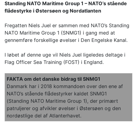
Standing NATO Maritime Group 1 – NATO’s stående
flådestyrke i Østersøen og Nordatlanten
Fregatten Niels Juel er sammen med NATO’s Standing
NATO Maritime Group 1 (SNMG1) i gang med at
gennemføre forskellige øvelser i Den Engelske Kanal.
I løbet af denne uge vil Niels Juel ligeledes deltage i
Flag Officer Sea Training (FOST) i England.
FAKTA om det danske bidrag til SNMG1
Danmark har i 2018 kommandoen over den ene af
NATO’s stående flådestyrker kaldet SNMG1
(Standing NATO Maritime Group 1), der primært
patruljerer og afvikler øvelser i Østersøen og den
nordøstlige del af Atlanterhavet.