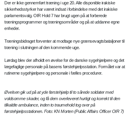
Der er ikke gennemført træning i uge 20. Alle disponible irakiske
sikkerhedsstyrker har været indsat i forbindelse med det irakiske
parlamentsvalg. OIR Hold 7 har brugt ugen på at forberede
træningsprogrammer og træningsområder og på at uddanne egne
enheder.
Træningsbidraget forventer at modtage nye grænsevagtsbataljoner til
træning i slutningen af den kommende uge.
Lørdag blev der afholdt en øvelse for de danske sygehjælpere og det
lægefaglige personale på basens førstehjælpsstation. Formålet var at
rutinerne sygehjælpere og personale i fælles procedurer.
Øvelsen gik ud på at yde førstehjælp til to sårede soldater med
voldsomme skader, og få dem overleveret hurtigt og korrekt til den
tilkaldte ambulance, inden to traumehold tog over på
førstehjælpsstationen. Foto: KN Morten (Public Affairs Officer OIR 7)