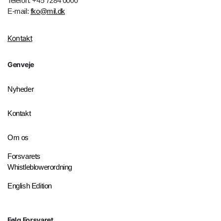
Telefon: +45 7284 0000
E-mail:
fko@mil.dk
Kontakt
Genveje
Nyheder
Kontakt
Om os
Forsvarets
Whistleblowerordning
English Edition
Følg Forsvaret