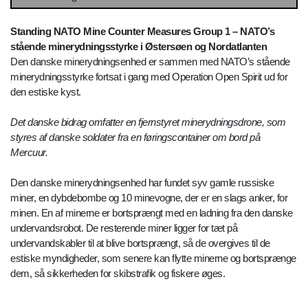
Standing NATO Mine Counter Measures Group 1 – NATO’s
stående minerydningsstyrke i Østersøen og Nordatlanten
Den danske minerydningsenhed er sammen med NATO’s stående
minerydningsstyrke fortsat i gang med Operation Open Spirit ud for
den estiske kyst.
Det danske bidrag omfatter en fjernstyret minerydningsdrone, som
styres af danske soldater fra en føringscontainer om bord på
Mercuur.
Den danske minerydningsenhed har fundet syv gamle russiske
miner, en dybdebombe og 10 minevogne, der er en slags anker, for
minen. En af minerne er bortsprængt med en ladning fra den danske
undervandsrobot. De resterende miner ligger for tæt på
undervandskabler til at blive bortsprængt, så de overgives til de
estiske myndigheder, som senere kan flytte minerne og bortsprænge
dem, så sikkerheden for skibstrafik og fiskere øges.