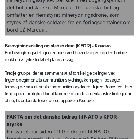
minerydningsstyrke. Det sker med udgangspunkt i
det hollandske skib Mercuur. Det danske bidrag
omfatter en fjernstyret minerydningsdrone, som
styres af danske soldater fra en føringscontainer om
bord på Mercuur.
Bevogtningsdeling og stabsbidrag (KFOR) - Kosovo
For bevogtningsdelingen er ugen ved hovedvagten og den hurtige
reaktionsstyrke forløbet planmæssigt.
Tredje gruppe, der er sammensat af forskellige delinger ved
Ingeniørregimentets ammunitionsrydningskompagni, besøgte
torsdag de amerikanske ammunitionsryddere i lejren Bondsteel. Her
fik gruppen mulighed for at komme med de amerikanske kolleger ud
at se, hvordan de løser deres opgaver i Kosovo.
FAKTA om det danske bidrag til NATO’s KFOR-
styrke
Forsvaret har siden 1999 bidraget til NATO’s