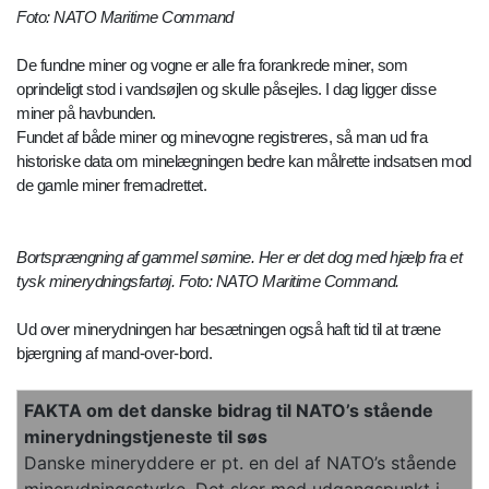
Foto: NATO Maritime Command
De fundne miner og vogne er alle fra forankrede miner, som
oprindeligt stod i vandsøjlen og skulle påsejles. I dag ligger disse
miner på havbunden.
Fundet af både miner og minevogne registreres, så man ud fra
historiske data om minelægningen bedre kan målrette indsatsen mod
de gamle miner fremadrettet.
Bortsprængning af gammel sømine. Her er det dog med hjælp fra et
tysk minerydningsfartøj. Foto: NATO Maritime Command.
Ud over minerydningen har besætningen også haft tid til at træne
bjærgning af mand-over-bord.
FAKTA om det danske bidrag til NATO’s stående
minerydningstjeneste til søs
Danske mineryddere er pt. en del af NATO’s stående