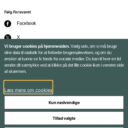
Følg Forsvaret
Facebook
X
Vi bruger cookies på hjemmesiden.
Vælg selv, om vi må bruge
Instagram
dine data til statistik for at forbedre brugeroplevelsen, og om du
ønsker at kunne se fx feeds fra sociale medier. Du kan til hver en tid
ændre dit samtykke ved at klikke på det lille cookie-ikon i venstre side
Bluesky
af skærmen.
LinkedIn
Læs mere om cookies
Kun nødvendige
Tillad valgte
Styrelser og myndigheder under Forsvarsministeriet