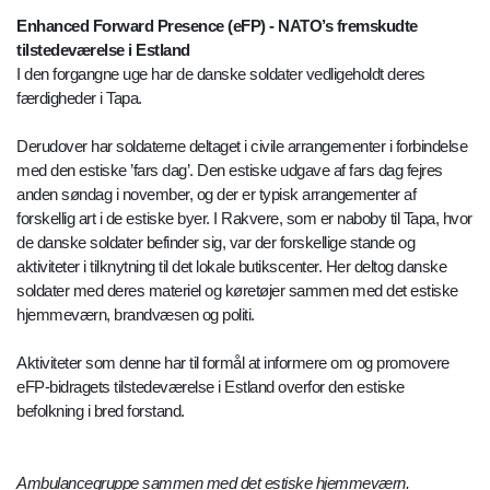
Enhanced Forward Presence (eFP) - NATO’s fremskudte
tilstedeværelse i Estland
I den forgangne uge har de danske soldater vedligeholdt deres
færdigheder i Tapa.
Derudover har soldaterne deltaget i civile arrangementer i forbindelse
med den estiske ’fars dag’. Den estiske udgave af fars dag fejres
anden søndag i november, og der er typisk arrangementer af
forskellig art i de estiske byer. I Rakvere, som er naboby til Tapa, hvor
de danske soldater befinder sig, var der forskellige stande og
aktiviteter i tilknytning til det lokale butikscenter. Her deltog danske
soldater med deres materiel og køretøjer sammen med det estiske
hjemmeværn, brandvæsen og politi.
Aktiviteter som denne har til formål at informere om og promovere
eFP-bidragets tilstedeværelse i Estland overfor den estiske
befolkning i bred forstand.
Ambulancegruppe sammen med det estiske hjemmeværn.