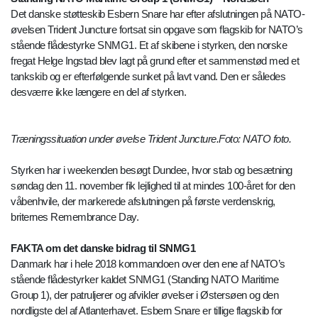
Det danske støtteskib Esbern Snare har efter afslutningen på NATO-
øvelsen Trident Juncture fortsat sin opgave som flagskib for NATO’s
stående flådestyrke SNMG1. Et af skibene i styrken, den norske
fregat Helge Ingstad blev lagt på grund efter et sammenstød med et
tankskib og er efterfølgende sunket på lavt vand. Den er således
desværre ikke længere en del af styrken.
Træningssituation under øvelse Trident Juncture.Foto: NATO foto.
Styrken har i weekenden besøgt Dundee, hvor stab og besætning
søndag den 11. november fik lejlighed til at mindes 100-året for den
våbenhvile, der markerede afslutningen på første verdenskrig,
briternes Remembrance Day.
FAKTA om det danske bidrag til SNMG1
Danmark har i hele 2018 kommandoen over den ene af NATO’s
stående flådestyrker kaldet SNMG1 (Standing NATO Maritime
Group 1), der patruljerer og afvikler øvelser i Østersøen og den
nordligste del af Atlanterhavet. Esbern Snare er tillige flagskib for