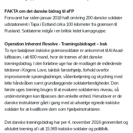
FAKTA om det danske bidrag til eFP
Forsvaret har siden januar 2018 haft omkring 200 danske soldater
udstationeret i Tapa i Estland cirka 100 kilometer fra grænsen til
Rusland. Soldaterne indgår i en britisk ledet kampgruppe.
Operation Inherent Resolve - Træningsbidraget – Irak
To nye bataljoner irakiske grænsesoldater er ankommet til Al Asad-
luftbasen, i alt 600 mand, hvor de trænes af det danske
træningsbidrag. I den forløbne uge har de modtaget de indledende
lektioner i Krigens Love, taktisk førstehjælp, forhold overfor
improviserede sprængladninger, våbenbetjening og skydning med
lette håndvåben samt grundlæggende soldaterfærdigheder. Den
første uges træning bruges til at evaluere soldaternes niveau, så
undervisningen kan tilpasses den enkelte enhed. Herudover er de
danske instruktører gået i gang med at udvælge egnede irakiske
soldater for at kvalificere dem som hjælpeinstruktører.
Det danske træningsbidrag har per 4. november 2018 gennemført og
afsluttet træning af i alt 15.969 irakiske soldater og politifolk.