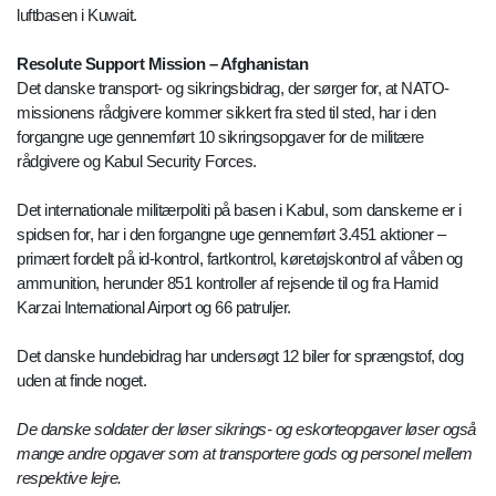
luftbasen i Kuwait.
Resolute Support Mission – Afghanistan
Det danske transport- og sikringsbidrag, der sørger for, at NATO-
missionens rådgivere kommer sikkert fra sted til sted, har i den
forgangne uge gennemført 10 sikringsopgaver for de militære
rådgivere og Kabul Security Forces.
Det internationale militærpoliti på basen i Kabul, som danskerne er i
spidsen for, har i den forgangne uge gennemført 3.451 aktioner –
primært fordelt på id-kontrol, fartkontrol, køretøjskontrol af våben og
ammunition, herunder 851 kontroller af rejsende til og fra Hamid
Karzai International Airport og 66 patruljer.
Det danske hundebidrag har undersøgt 12 biler for sprængstof, dog
uden at finde noget.
De danske soldater der løser sikrings- og eskorteopgaver løser også
mange andre opgaver som at transportere gods og personel mellem
respektive lejre.