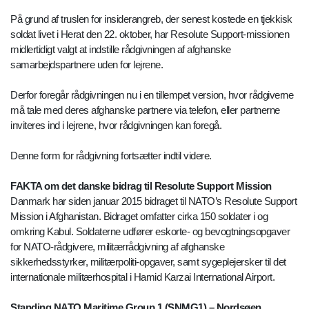
På grund af truslen for insiderangreb, der senest kostede en tjekkisk
soldat livet i Herat den 22. oktober, har Resolute Support-missionen
midlertidigt valgt at indstille rådgivningen af afghanske
samarbejdspartnere uden for lejrene.
Derfor foregår rådgivningen nu i en tillempet version, hvor rådgiverne
må tale med deres afghanske partnere via telefon, eller partnerne
inviteres ind i lejrene, hvor rådgivningen kan foregå.
Denne form for rådgivning fortsætter indtil videre.
FAKTA om det danske bidrag til Resolute Support Mission
Danmark har siden januar 2015 bidraget til NATO’s Resolute Support
Mission i Afghanistan. Bidraget omfatter cirka 150 soldater i og
omkring Kabul. Soldaterne udfører eskorte- og bevogtningsopgaver
for NATO-rådgivere, militærrådgivning af afghanske
sikkerhedsstyrker, militærpoliti-opgaver, samt sygeplejersker til det
internationale militærhospital i Hamid Karzai International Airport.
Standing NATO Maritime Group 1 (SNMG1) – Nordsøen