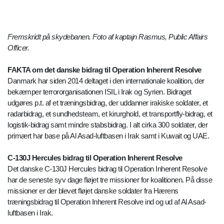
Fremskridt på skydebanen. Foto af kaptajn Rasmus, Public Affairs
Officer.
FAKTA om det danske bidrag til Operation Inherent Resolve
Danmark har siden 2014 deltaget i den internationale koalition, der
bekæmper terrororganisationen ISIL i Irak og Syrien. Bidraget
udgøres p.t. af et træningsbidrag, der uddanner irakiske soldater, et
radarbidrag, et sundhedsteam, et kirurghold, et transportfly-bidrag, et
logistik-bidrag samt mindre stabsbidrag. I alt cirka 300 soldater, der
primært har base på Al Asad-luftbasen i Irak samt i Kuwait og UAE.
C-130J Hercules bidrag til Operation Inherent Resolve
Det danske C-130J Hercules bidrag til Operation Inherent Resolve
har de seneste syv dage fløjet tre missioner for koalitionen. På disse
missioner er der blevet fløjet danske soldater fra Hærens
træningsbidrag til Operation Inherent Resolve ind og ud af Al Asad-
luftbasen i Irak.